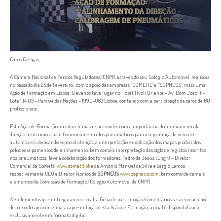
Caros Colegas,
A Câmara Nacional de Peritos Reguladores/CNPR, através do seu Colégio Automóvel, realizou
no passado dia 25 de Fevereiro, com o apoio das empresas “COMETIL” e “SOPNEUS”, mais uma
Ação de Formação em Lisboa. O evento teve lugar no Hotel Tivoli Oriente – Av. Dom Joao II –
Lote 1.14.03 – Parque das Nações – 1990-083 Lisboa, contando com a participação de cerca de 60
profissionais.
Esta Ação de Formação abordou temas relacionados com a importância do alinhamento da
direção bem como o bom funcionamento dos pneumáticos para a segurança de veículos
automóveis, dedicando especial atenção à interpretação e explicação dos mapas produzidos
pelos equipamentos de alinhamento, bem como a interpretação das siglas e registos inscritos
nos pneumáticos. Teve a colaboração dos formadores, Pedro de Jesus (Eng.º) – Diretor
Comercial da Cometil
www.cometil.pt
e de António Manuel da Silva e Sérgio Lemos
respetivamente CEO e Diretor Técnico da
SÓPNEUS
www.sopneus.com
, bem como de demais
elementos da Comissão de Formação/Colégio Automóvel da CNPR.
Aos elementos que entregaram no local, a ficha de participação/comentários será enviada no
decurso dos próximos dias a apresentação desta Acão de Formação, a qual é disponibilizada
exclusivamente em formato digital.