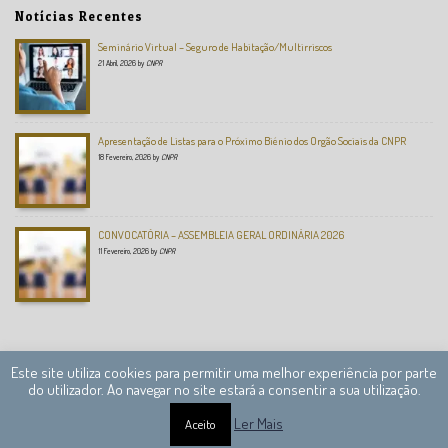
Notícias Recentes
Seminário Virtual – Seguro de Habitação/Multirriscos
21 Abril, 2026
by
CNPR
Apresentação de Listas para o Próximo Biénio dos Orgão Sociais da CNPR
18 Fevereiro, 2026
by
CNPR
CONVOCATÓRIA – ASSEMBLEIA GERAL ORDINÁRIA 2026
11 Fevereiro, 2026
by
CNPR
Este site utiliza cookies para permitir uma melhor experiência por parte
do utilizador. Ao navegar no site estará a consentir a sua utilização.
Câmara Nacional de Peritos Reguladores © 2013 – 2020 Todos os direitos reservados.
Ler Mais
Aceito