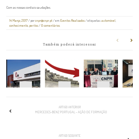
Com as nossas cordiais saudações.
14 Março, 2017
/
por
cnpr@cnpr.pt
/ em
Eventos Realizados
/ etiquetas:
automóvel
,
conhecimento
,
peritos
/
0 comentários
Também poderá interessar
NAVEGAÇÃO
ARTIGO ANTERIOR
MERCEDES-BENZ PORTUGAL – AÇÃO DE FORMAÇÃO
ARTIGO SEGUINTE