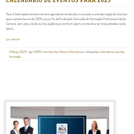
CALENDÁRIO DE EVENTOS PARA 2025
Para V/atempado conhecimento e agendamento devido, é anexada a calendarização de Eventos
para o presente ano de 2025, o qual foi definido pela Comissão de Formação Profissional desta
Câmara, sem prejuízo de outras acções que venham oportunamente a ser enquadradas neste
plano....
Ler mais
3 Março, 2025
/
por
CNPR
/ em
Eventos
,
Notas Informativas
/ etiquetas:
calendário
,
eventos
,
formação