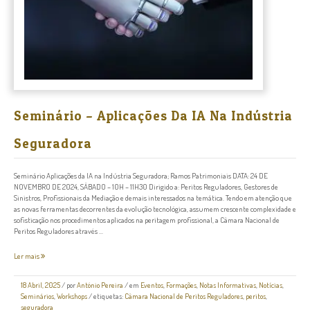
Seminário – Aplicações Da IA Na Indústria
Seguradora
Seminário Aplicações da IA na Indústria Seguradora; Ramos Patrimoniais DATA: 24 DE
NOVEMBRO DE 2024, SÁBADO – 10H – 11H30 Dirigido a: Peritos Reguladores, Gestores de
Sinistros, Profissionais da Mediação e demais interessados na temática. Tendo em atenção que
as novas ferramentas decorrentes da evolução tecnológica, assumem crescente complexidade e
sofisticação nos procedimentos aplicados na peritagem profissional, a Câmara Nacional de
Peritos Reguladores através ...
Ler mais
18 Abril, 2025
/
por
António Pereira
/ em
Eventos
,
Formações
,
Notas Informativas
,
Notícias
,
Seminários
,
Workshops
/ etiquetas:
Câmara Nacional de Peritos Reguladores
,
peritos
,
seguradora