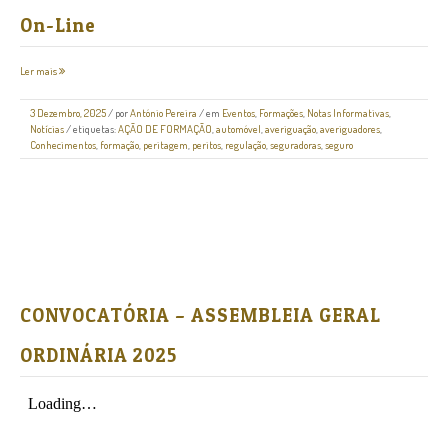
On-Line
Ler mais
3 Dezembro, 2025
/
por
António Pereira
/ em
Eventos
,
Formações
,
Notas Informativas
,
Notícias
/ etiquetas:
AÇÃO DE FORMAÇÃO
,
automóvel
,
averiguação
,
averiguadores
,
Conhecimentos
,
formação
,
peritagem
,
peritos
,
regulação
,
seguradoras
,
seguro
CONVOCATÓRIA – ASSEMBLEIA GERAL
ORDINÁRIA 2025