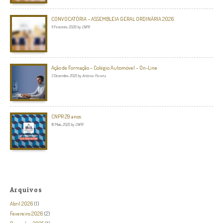
CONVOCATÓRIA – ASSEMBLEIA GERAL ORDINÁRIA 2026
11 Fevereiro, 2026
by
CNPR
Ação de Formação – Colégio Automóvel – On-Line
3 Dezembro, 2025
by
António Pereira
CNPR 29 anos
16 Maio, 2025
by
CNPR
Arquivos
Abril 2026
(1)
Fevereiro 2026
(2)