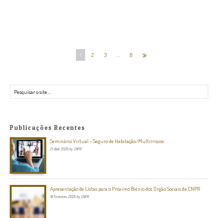
1
2
3
…
8
Pesquisar
Publicações Recentes
Seminário Virtual – Seguro de Habitação/Multirriscos
21 Abril, 2026
by
CNPR
Apresentação de Listas para o Próximo Biénio dos Orgão Sociais da CNPR
18 Fevereiro, 2026
by
CNPR