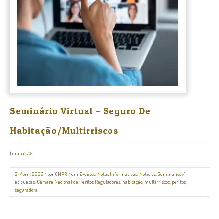
Seminário Virtual – Seguro De
Habitação/Multirriscos
Ler mais
21 Abril, 2026
/
por
CNPR
/ em
Eventos
,
Notas Informativas
,
Notícias
,
Seminários
/
etiquetas:
Câmara Nacional de Peritos Reguladores
,
habitação
,
multirriscos
,
peritos
,
seguradora