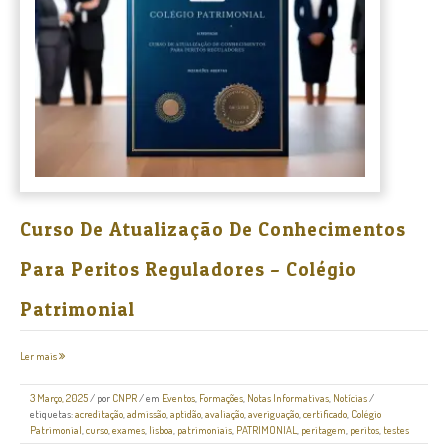
Curso De Atualização De Conhecimentos
Para Peritos Reguladores – Colégio
Patrimonial
Ler mais
3 Março, 2025
/
por
CNPR
/ em
Eventos
,
Formações
,
Notas Informativas
,
Notícias
/
etiquetas:
acreditação
,
admissão
,
aptidão
,
avaliação
,
averiguação
,
certificado
,
Colégio
Patrimonial
,
curso
,
exames
,
lisboa
,
patrimoniais
,
PATRIMONIAL
,
peritagem
,
peritos
,
testes