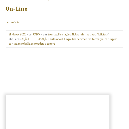
On-Line
Ler mais
21 Março, 2025
/
por
CNPR
/ em
Eventos
,
Formações
,
Notas Informativas
,
Notícias
/
etiquetas:
AÇÃO DE FORMAÇÃO
,
automóvel
,
braga
,
Conhecimentos
,
formação
,
peritagem
,
peritos
,
regulação
,
seguradoras
,
seguro