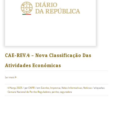
CAE-REV.4 – Nova Classificação Das
Atividades Económicas
Ler mais
4 Março, 2025
/
por
CNPR
/ em
Eventos
,
Imprensa
,
Notas Informativas
,
Notícias
/ etiquetas:
Câmara Nacional de Peritos Reguladores
,
peritos
,
seguradora