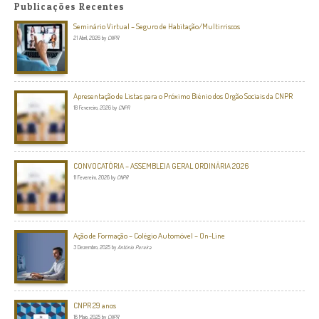
Publicações Recentes
Seminário Virtual – Seguro de Habitação/Multirriscos
21 Abril, 2026
by
CNPR
Apresentação de Listas para o Próximo Biénio dos Orgão Sociais da CNPR
18 Fevereiro, 2026
by
CNPR
CONVOCATÓRIA – ASSEMBLEIA GERAL ORDINÁRIA 2026
11 Fevereiro, 2026
by
CNPR
Ação de Formação – Colégio Automóvel – On-Line
3 Dezembro, 2025
by
António Pereira
CNPR 29 anos
16 Maio, 2025
by
CNPR