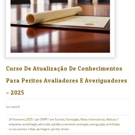
Curso De Atualização De Conhecimentos
Para Peritos Avaliadores E Averiguadores
– 2025
Ler mais
24 Fevereiro, 2025
/
por
CNPR
/ em
Eventos
,
Formações
,
Notas Informativas
,
Notícias
/
etiquetas:
acreditação
,
admissão
,
aptidão
,
automóvel
,
avaliação
,
averiguação
,
certificado
,
curso
,
exames
,
lisboa
,
peritagem
,
peritos
,
testes