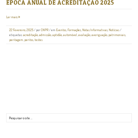
ÉPOCA ANUAL DE ACREDITAÇÃO 2025
Ler mais
22 Fevereiro, 2025
/
por
CNPR
/ em
Eventos
,
Formações
,
Notas Informativas
,
Notícias
/
etiquetas:
acreditação
,
admissão
,
aptidão
,
automóvel
,
avaliação
,
averiguação
,
patrimoniais
,
peritagem
,
peritos
,
testes
Pesquisar