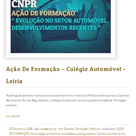
Ação De Formação – Colégio Automóvel –
Leiria
Ao abrigo da parceria institucional existente entre o Instituto Politécnico de Leiria e a Câmara
Nacional de Peritos Reguladores, o Colégio Automóvel vai na sua próxima Ação de Formação
analisar......
Ler mais
22 Fevereiro, 2018
/
por
cnpr@cnpr.pt
/ em
Eventos
,
Formações
,
Notícias
/ etiquetas:
AÇÃO
DE FORMAÇÃO
,
Atualização
,
automóvel
,
avaliadores
,
averiguadores
,
Conhecimentos
,
leiria
,