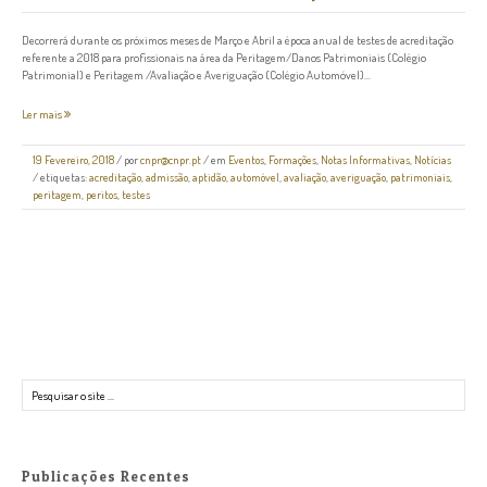
Decorrerá durante os próximos meses de Março e Abril a época anual de testes de acreditação
referente a 2018 para profissionais na área da Peritagem/Danos Patrimoniais (Colégio
Patrimonial) e Peritagem /Avaliação e Averiguação (Colégio Automóvel)...
Ler mais
19 Fevereiro, 2018
/
por
cnpr@cnpr.pt
/ em
Eventos
,
Formações
,
Notas Informativas
,
Notícias
/ etiquetas:
acreditação
,
admissão
,
aptidão
,
automóvel
,
avaliação
,
averiguação
,
patrimoniais
,
peritagem
,
peritos
,
testes
Pesquisar
Publicações Recentes