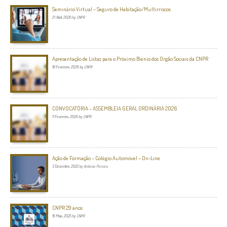
Seminário Virtual – Seguro de Habitação/Multirriscos
21 Abril, 2026
by
CNPR
Apresentação de Listas para o Próximo Biénio dos Orgão Sociais da CNPR
18 Fevereiro, 2026
by
CNPR
CONVOCATÓRIA – ASSEMBLEIA GERAL ORDINÁRIA 2026
11 Fevereiro, 2026
by
CNPR
Ação de Formação – Colégio Automóvel – On-Line
3 Dezembro, 2025
by
António Pereira
CNPR 29 anos
16 Maio, 2025
by
CNPR