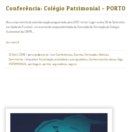
Conferência: Colégio Patrimonial – PORTO
No cumprimento da calendarização programada para 2017, irá ter lugar no dia 30 de Setembro
na cidade do Funchal, um evento da responsabilidade da Comissão de Formação do Colégio
Automóvel da CNPR......
Ler mais
12 Abril, 2018
/
por
cnpr@cnpr.pt
/ em
Conferências
,
Eventos
,
Formações
,
Notícias
,
Seminários
/ etiquetas:
Atualização
,
avaliadores
,
averiguadores
,
Conhecimentos
,
danos
,
fogo
,
PATRIMONIAL
,
peritagem
,
peritos
,
seguradoras
,
seguro