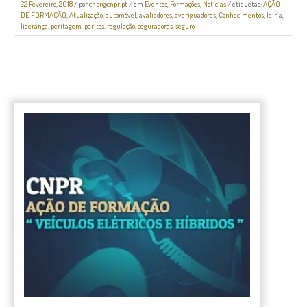
22 Fevereiro, 2018
/
por
cnpr@cnpr.pt
/ em
Eventos
,
Formações
,
Notícias
/ etiquetas:
AÇÃO
DE FORMAÇÃO
,
Atualização
,
automóvel
,
avaliadores
,
averiguadores
,
Conhecimentos
,
leiria
,
liderança
,
peritagem
,
peritos
,
regulação
,
seguradoras
,
seguro