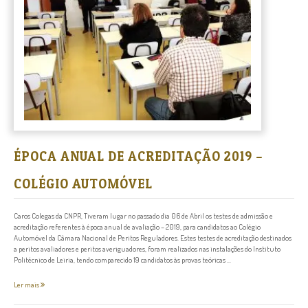
ÉPOCA ANUAL DE ACREDITAÇÃO 2019 –
COLÉGIO AUTOMÓVEL
Caros Colegas da CNPR, Tiveram lugar no passado dia 06 de Abril os testes de admissão e
acreditação referentes à época anual de avaliação – 2019, para candidatos ao Colégio
Automóvel da Câmara Nacional de Peritos Reguladores. Estes testes de acreditação destinados
a peritos avaliadores e peritos averiguadores, foram realizados nas instalações do Instituto
Politécnico de Leiria, tendo comparecido 19 candidatos às provas teóricas ...
Ler mais