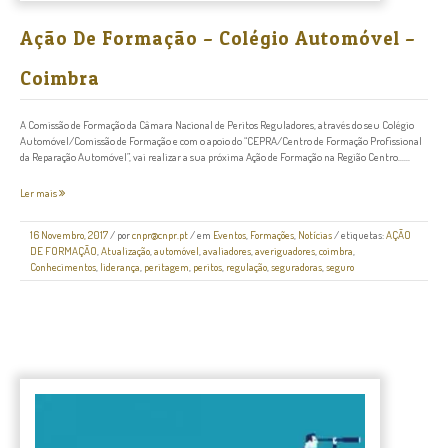
Ação De Formação – Colégio Automóvel –
Coimbra
A Comissão de Formação da Câmara Nacional de Peritos Reguladores, através do seu Colégio
Automóvel/Comissão de Formação e com o apoio do “CEPRA/Centro de Formação Profissional
da Reparação Automóvel”, vai realizar a sua próxima Ação de Formação na Região Centro......
Ler mais
16 Novembro, 2017
/
por
cnpr@cnpr.pt
/ em
Eventos
,
Formações
,
Notícias
/ etiquetas:
AÇÃO
DE FORMAÇÃO
,
Atualização
,
automóvel
,
avaliadores
,
averiguadores
,
coimbra
,
Conhecimentos
,
liderança
,
peritagem
,
peritos
,
regulação
,
seguradoras
,
seguro