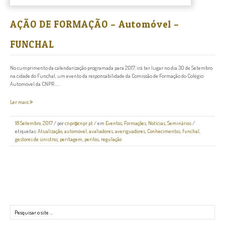
AÇÃO DE FORMAÇÃO – Automóvel –
FUNCHAL
No cumprimento da calendarização programada para 2017, irá ter lugar no dia 30 de Setembro
na cidade do Funchal, um evento da responsabilidade da Comissão de Formação do Colégio
Automóvel da CNPR......
Ler mais
18 Setembro, 2017
/
por
cnpr@cnpr.pt
/ em
Eventos
,
Formações
,
Notícias
,
Seminários
/
etiquetas:
Atualização
,
automóvel
,
avaliadores
,
averiguadores
,
Conhecimentos
,
funchal
,
gestores de sinistros
,
peritagem
,
peritos
,
regulação
Pesquisar