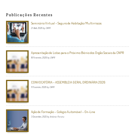
Publicações Recentes
Seminário Virtual – Seguro de Habitação/Multirriscos
21 Abril, 2026
by
CNPR
Apresentação de Listas para o Próximo Biénio dos Orgão Sociais da CNPR
18 Fevereiro, 2026
by
CNPR
CONVOCATÓRIA – ASSEMBLEIA GERAL ORDINÁRIA 2026
11 Fevereiro, 2026
by
CNPR
Ação de Formação – Colégio Automóvel – On-Line
3 Dezembro, 2025
by
António Pereira