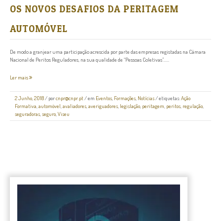
OS NOVOS DESAFIOS DA PERITAGEM
AUTOMÓVEL
De modo a granjear uma participação acrescida por parte das empresas registadas na Câmara
Nacional de Peritos Reguladores, na sua qualidade de “Pessoas Coletivas”......
Ler mais
2 Junho, 2018
/
por
cnpr@cnpr.pt
/ em
Eventos
,
Formações
,
Notícias
/ etiquetas:
Ação
Formativa
,
automóvel
,
avaliadores
,
averiguadores
,
legislação
,
peritagem
,
peritos
,
regulação
,
seguradoras
,
seguro
,
Viseu