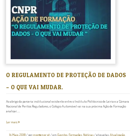
O REGULAMENTO DE PROTEÇÃO DE DADOS
– O QUE VAI MUDAR.
Ao abrigo da parceria institucional existente entre o Instituto Politécnico de Leiria e a Câmara
Nacional de Peritos Reguladores, o Colégio Automóvel vai na sua próxima Ação de Formação
analisar......
Ler mais
14 Maio, 2018
/
por
cnpr@cnpr.pt
/ em
Eventos
,
Formações
,
Notícias
/ etiquetas:
Atualização
,