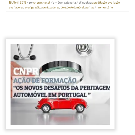
19 Abril, 2019
/
por
cnpr@cnpr.pt
/ em
Sem categoria
/ etiquetas:
acreditação
,
avaliação
,
avaliadores
,
averiguação
,
averiguadores
,
Colégio Automóvel
,
peritos
/
1 comentário