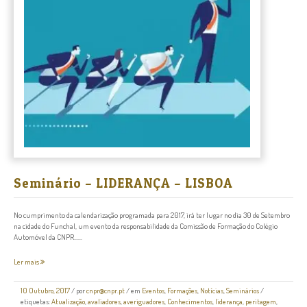
Seminário – LIDERANÇA – LISBOA
No cumprimento da calendarização programada para 2017, irá ter lugar no dia 30 de Setembro
na cidade do Funchal, um evento da responsabilidade da Comissão de Formação do Colégio
Automóvel da CNPR......
Ler mais
10 Outubro, 2017
/
por
cnpr@cnpr.pt
/ em
Eventos
,
Formações
,
Notícias
,
Seminários
/
etiquetas:
Atualização
,
avaliadores
,
averiguadores
,
Conhecimentos
,
liderança
,
peritagem
,