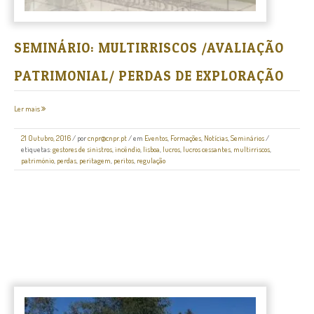
SEMINÁRIO: MULTIRRISCOS /AVALIAÇÃO
PATRIMONIAL/ PERDAS DE EXPLORAÇÃO
Ler mais
21 Outubro, 2016
/
por
cnpr@cnpr.pt
/ em
Eventos
,
Formações
,
Notícias
,
Seminários
/
etiquetas:
gestores de sinistros
,
incêndio
,
lisboa
,
lucros
,
lucros cessantes
,
multirriscos
,
património
,
perdas
,
peritagem
,
peritos
,
regulação