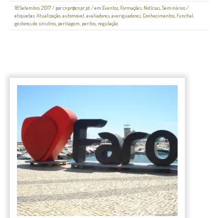
18 Setembro, 2017
/
por
cnpr@cnpr.pt
/ em
Eventos
,
Formações
,
Notícias
,
Seminários
/
etiquetas:
Atualização
,
automóvel
,
avaliadores
,
averiguadores
,
Conhecimentos
,
funchal
,
gestores de sinistros
,
peritagem
,
peritos
,
regulação