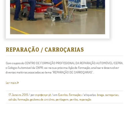
REPARAÇÃO / CARROÇARIAS
Com o apoio do CENTRO DE FORMAÇÃO PROFISSIONAL DA REPARAÇÃO AUTOMÓVEL/CEPRA,
o Colégio Automóvel da CNPR, vai na sua próxima Ação de Formação, analisar e desenvolver
diversas matérias associadas ao tema “REPARAÇÃO DE CARROÇARIAS”...
Ler mais
17 Janeiro, 2015
/
por
cnpr@cnpr.pt
/ em
Eventos
,
Formações
/ etiquetas:
braga
,
carroçarias
,
colisão
,
formação
,
gestores de sinistros
,
peritagem
,
peritos
,
reparação