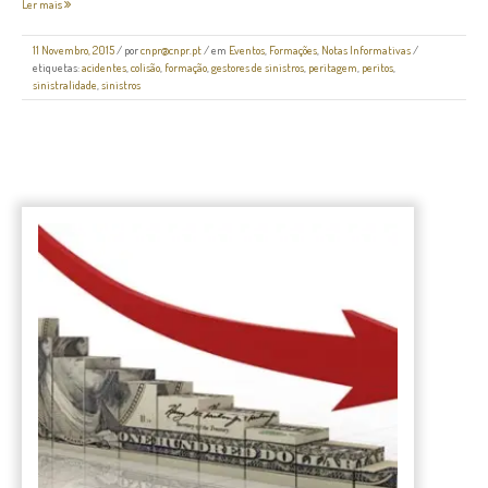
Ler mais
11 Novembro, 2015
/
por
cnpr@cnpr.pt
/ em
Eventos
,
Formações
,
Notas Informativas
/
etiquetas:
acidentes
,
colisão
,
formação
,
gestores de sinistros
,
peritagem
,
peritos
,
sinistralidade
,
sinistros