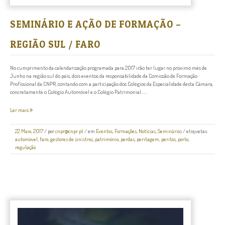
SEMINÁRIO E AÇÃO DE FORMAÇÃO –
REGIÃO SUL / FARO
No cumprimento da calendarização programada para 2017 irão ter lugar no próximo mês de
Junho na região sul do país, dois eventos da responsabilidade da Comissão de Formação
Profissional da CNPR, contando com a participação dos Colégios da Especialidade desta Câmara,
concretamente o Colégio Automóvel e o Colégio Patrimonial......
Ler mais
22 Maio, 2017
/
por
cnpr@cnpr.pt
/ em
Eventos
,
Formações
,
Notícias
,
Seminários
/ etiquetas:
automóvel
,
faro
,
gestores de sinistros
,
património
,
perdas
,
peritagem
,
peritos
,
porto
,
regulação