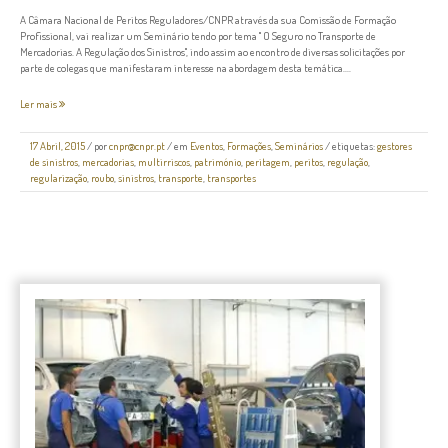
A Câmara Nacional de Peritos Reguladores/CNPR através da sua Comissão de Formação
Profissional, vai realizar um Seminário tendo por tema " O Seguro no Transporte de
Mercadorias. A Regulação dos Sinistros", indo assim ao encontro de diversas solicitações por
parte de colegas que manifestaram interesse na abordagem desta temática....
Ler mais
17 Abril, 2015
/
por
cnpr@cnpr.pt
/ em
Eventos
,
Formações
,
Seminários
/ etiquetas:
gestores
de sinistros
,
mercadorias
,
multirriscos
,
património
,
peritagem
,
peritos
,
regulação
,
regularização
,
roubo
,
sinistros
,
transporte
,
transportes