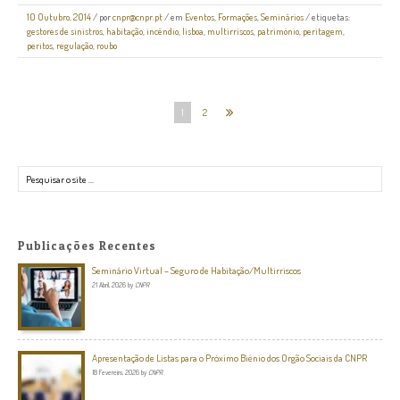
10 Outubro, 2014
/
por
cnpr@cnpr.pt
/ em
Eventos
,
Formações
,
Seminários
/ etiquetas:
gestores de sinistros
,
habitação
,
incêndio
,
lisboa
,
multirriscos
,
património
,
peritagem
,
peritos
,
regulação
,
roubo
1
2
Pesquisar
Publicações Recentes
Seminário Virtual – Seguro de Habitação/Multirriscos
21 Abril, 2026
by
CNPR
Apresentação de Listas para o Próximo Biénio dos Orgão Sociais da CNPR
18 Fevereiro, 2026
by
CNPR