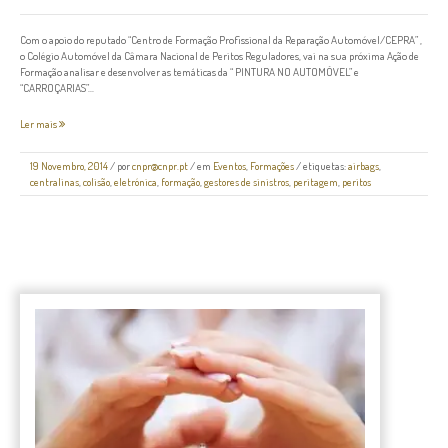
Com o apoio do reputado “Centro de Formação Profissional da Reparação Automóvel/CEPRA” ,
o Colégio Automóvel da Câmara Nacional de Peritos Reguladores, vai na sua próxima Ação de
Formação analisar e desenvolver as temáticas da “ PINTURA NO AUTOMÓVEL” e
“CARROÇARIAS”...
Ler mais
19 Novembro, 2014
/
por
cnpr@cnpr.pt
/ em
Eventos
,
Formações
/ etiquetas:
airbags
,
centralinas
,
colisão
,
eletrónica
,
formação
,
gestores de sinistros
,
peritagem
,
peritos