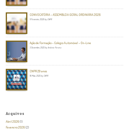
CONVOCATÓRIA – ASSEMBLEIA GERAL ORDINÁRIA 2026
11 Fevereiro, 2026
by
CNPR
Ação de Formação – Colégio Automóvel – On-Line
3 Dezembro, 2025
by
António Pereira
CNPR 29 anos
16 Maio, 2025
by
CNPR
Arquivos
Abril 2026
(1)
Fevereiro 2026
(2)