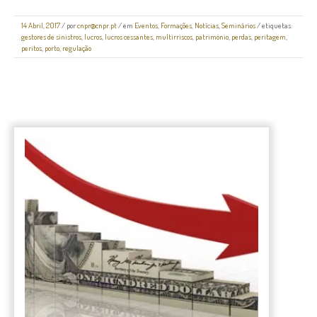
14 Abril, 2017
/
por
cnpr@cnpr.pt
/ em
Eventos
,
Formações
,
Notícias
,
Seminários
/ etiquetas:
gestores de sinistros
,
lucros
,
lucros cessantes
,
multirriscos
,
património
,
perdas
,
peritagem
,
peritos
,
porto
,
regulação