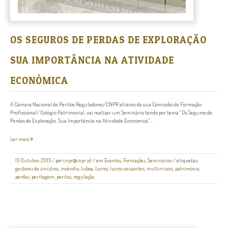
OS SEGUROS DE PERDAS DE EXPLORAÇÃO
SUA IMPORTÂNCIA NA ATIVIDADE
ECONÓMICA
A Câmara Nacional de Peritos Reguladores/CNPR através da sua Comissão de Formação
Profissional/ Colégio Patrimonial, vai realizar um Seminário tendo por tema " Os Seguros de
Perdas de Exploração. Sua Importância na Atividade Económica”....
Ler mais
15 Outubro, 2015
/
por
cnpr@cnpr.pt
/ em
Eventos
,
Formações
,
Seminários
/ etiquetas:
gestores de sinistros
,
incêndio
,
lisboa
,
lucros
,
lucros cessantes
,
multirriscos
,
património
,
perdas
,
peritagem
,
peritos
,
regulação