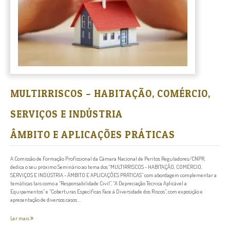
MULTIRRISCOS – HABITAÇÃO, COMÉRCIO,
SERVIÇOS E INDÚSTRIA
ÂMBITO E APLICAÇÕES PRÁTICAS
A Comissão de Formação Profissional da Câmara Nacional de Peritos Reguladores/CNPR,
dedica o seu próximo Seminário ao tema dos “MULTIRRISCOS - HABITAÇÃO, COMÉRCIO,
SERVIÇOS E INDÚSTRIA - ÂMBITO E APLICAÇÕES PRÁTICAS” com abordagem complementar a
temáticas tais como a “Responsabilidade Civil”, “A Depreciação Técnica Aplicável a
Equipamentos” e “Coberturas Específicas Face à Diversidade dos Riscos”, com exposição e
apresentação de diversos casos ...
Ler mais