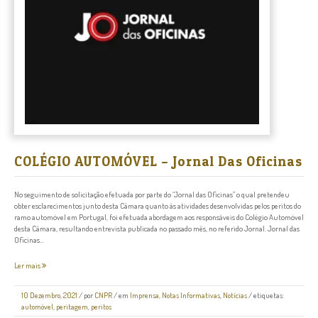
COLÉGIO AUTOMÓVEL – Jornal Das Oficinas
No seguimento de solicitação efetuada por parte do “Jornal das Oficinas” o qual pretendeu
obter esclarecimentos junto desta Câmara quanto às atividades desenvolvidas pelos peritos do
ramo automóvel em Portugal, foi efetuada abordagem aos responsáveis do Colégio Automóvel
desta Câmara, resultando entrevista publicada no passado mês, no referido Jornal. Jornal das
Oficinas...
Ler mais
10 Dezembro, 2021
/
por
CNPR
/ em
Imprensa
,
Notas Informativas
,
Notícias
/ etiquetas:
automóvel
,
peritagem
,
peritos