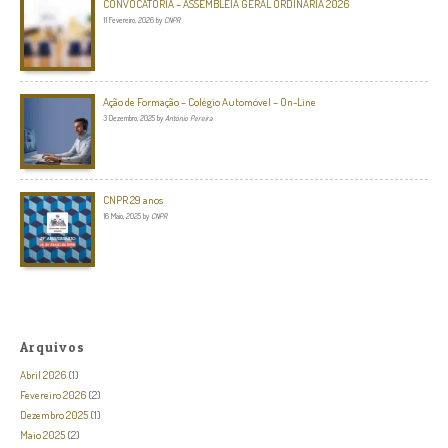
CONVOCATÓRIA – ASSEMBLEIA GERAL ORDINÁRIA 2026
11 Fevereiro, 2026
by
CNPR
Ação de Formação – Colégio Automóvel – On-Line
3 Dezembro, 2025
by
António Pereira
CNPR 29 anos
16 Maio, 2025
by
CNPR
Arquivos
Abril 2026
(1)
Fevereiro 2026
(2)
Dezembro 2025
(1)
Maio 2025
(2)