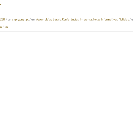
2020
/
por
cnpr@cnpr.pt
/ em
Assembleias Gerais
,
Conferências
,
Imprensa
,
Notas Informativas
,
Notícias
/ e
peritos