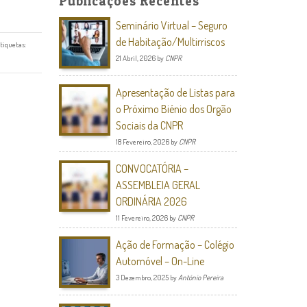
Publicações Recentes
Seminário Virtual – Seguro
de Habitação/Multirriscos
tiquetas:
21 Abril, 2026
by
CNPR
Apresentação de Listas para
o Próximo Biénio dos Orgão
Sociais da CNPR
18 Fevereiro, 2026
by
CNPR
CONVOCATÓRIA –
ASSEMBLEIA GERAL
ORDINÁRIA 2026
11 Fevereiro, 2026
by
CNPR
Ação de Formação – Colégio
Automóvel – On-Line
3 Dezembro, 2025
by
António Pereira