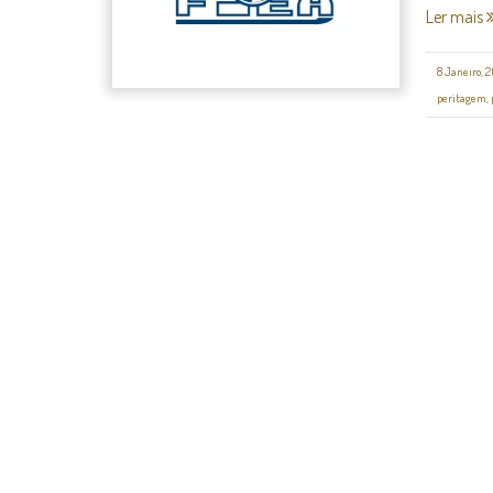
Ler mais
8 Janeiro, 
peritagem
,