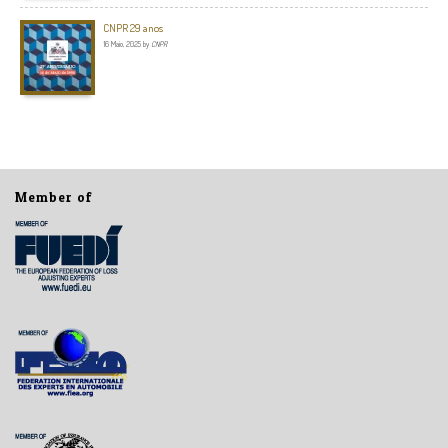
CNPR 29 anos
16 Maio, 2025
by
CNPR
Member of