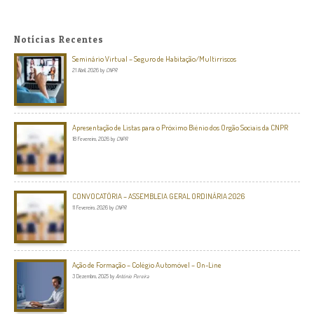
Notícias Recentes
Seminário Virtual – Seguro de Habitação/Multirriscos
21 Abril, 2026
by
CNPR
Apresentação de Listas para o Próximo Biénio dos Orgão Sociais da CNPR
18 Fevereiro, 2026
by
CNPR
CONVOCATÓRIA – ASSEMBLEIA GERAL ORDINÁRIA 2026
11 Fevereiro, 2026
by
CNPR
Ação de Formação – Colégio Automóvel – On-Line
3 Dezembro, 2025
by
António Pereira