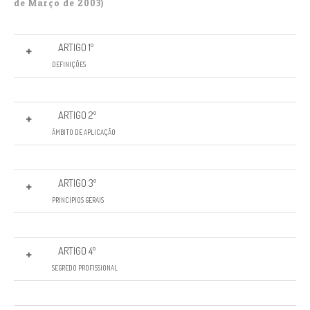
de Março de 2003)
ARTIGO 1º
DEFINIÇÕES
ARTIGO 2º
ÂMBITO DE APLICAÇÃO
ARTIGO 3º
PRINCÍPIOS GERAIS
ARTIGO 4º
SEGREDO PROFISSIONAL