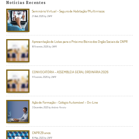
Notícias Recentes
Seminário Virtual – Seguro de Habitação/Multirriscos
21 Abril, 2026
by
CNPR
Apresentação de Listas para o Próximo Biénio dos Orgão Sociais da CNPR
18 Fevereiro, 2026
by
CNPR
CONVOCATÓRIA – ASSEMBLEIA GERAL ORDINÁRIA 2026
11 Fevereiro, 2026
by
CNPR
Ação de Formação – Colégio Automóvel – On-Line
3 Dezembro, 2025
by
António Pereira
CNPR 29 anos
16 Maio, 2025
by
CNPR