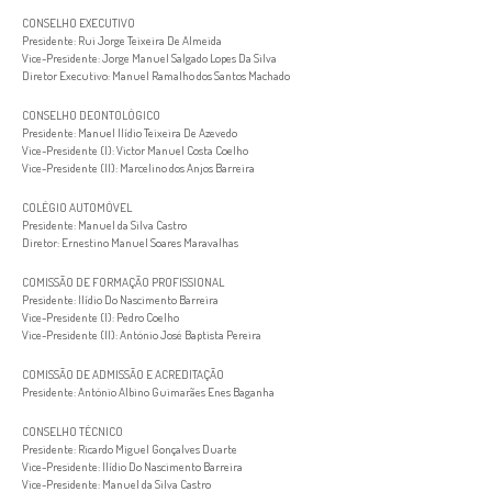
CONSELHO EXECUTIVO
Presidente: Rui Jorge Teixeira De Almeida
Vice-Presidente: Jorge Manuel Salgado Lopes Da Silva
Diretor Executivo: Manuel Ramalho dos Santos Machado
CONSELHO DEONTOLÓGICO
Presidente: Manuel Ilídio Teixeira De Azevedo
Vice-Presidente (I): Victor Manuel Costa Coelho
Vice-Presidente (II): Marcelino dos Anjos Barreira
COLÉGIO AUTOMÓVEL
Presidente: Manuel da Silva Castro
Diretor: Ernestino Manuel Soares Maravalhas
COMISSÃO DE FORMAÇÃO PROFISSIONAL
Presidente: Ilídio Do Nascimento Barreira
Vice-Presidente (I): Pedro Coelho
Vice-Presidente (II): António José Baptista Pereira
COMISSÃO DE ADMISSÃO E ACREDITAÇÃO
Presidente: António Albino Guimarães Enes Baganha
CONSELHO TÉCNICO
Presidente: Ricardo Miguel Gonçalves Duarte
Vice-Presidente: Ilídio Do Nascimento Barreira
Vice-Presidente: Manuel da Silva Castro