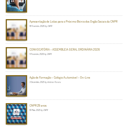
Apresentação de Listas para o Próximo Biénio dos Orgão Sociais da CNPR
18 Fevereiro, 2026
by
CNPR
CONVOCATÓRIA – ASSEMBLEIA GERAL ORDINÁRIA 2026
11 Fevereiro, 2026
by
CNPR
Ação de Formação – Colégio Automóvel – On-Line
3 Dezembro, 2025
by
António Pereira
CNPR 29 anos
16 Maio, 2025
by
CNPR