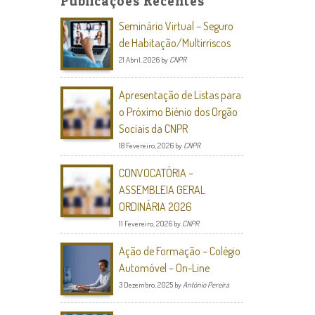
Publicações Recentes
Seminário Virtual – Seguro
de Habitação/Multirriscos
21 Abril, 2026
by
CNPR
Apresentação de Listas para
o Próximo Biénio dos Orgão
Sociais da CNPR
18 Fevereiro, 2026
by
CNPR
CONVOCATÓRIA –
ASSEMBLEIA GERAL
ORDINÁRIA 2026
11 Fevereiro, 2026
by
CNPR
Ação de Formação – Colégio
Automóvel – On-Line
3 Dezembro, 2025
by
António Pereira