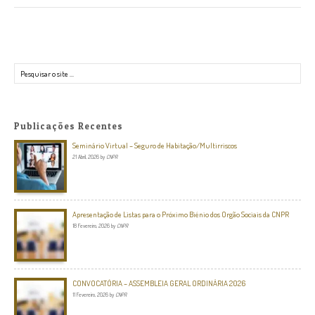
Pesquisar
Publicações Recentes
Seminário Virtual – Seguro de Habitação/Multirriscos
21 Abril, 2026
by
CNPR
Apresentação de Listas para o Próximo Biénio dos Orgão Sociais da CNPR
18 Fevereiro, 2026
by
CNPR
CONVOCATÓRIA – ASSEMBLEIA GERAL ORDINÁRIA 2026
11 Fevereiro, 2026
by
CNPR