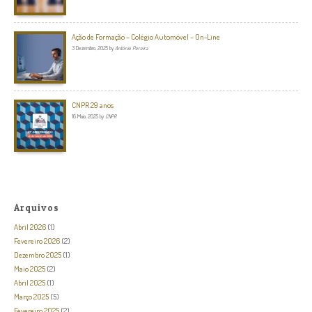
Ação de Formação – Colégio Automóvel – On-Line
3 Dezembro, 2025
by
António Pereira
CNPR 29 anos
16 Maio, 2025
by
CNPR
Arquivos
Abril 2026
(1)
Fevereiro 2026
(2)
Dezembro 2025
(1)
Maio 2025
(2)
Abril 2025
(1)
Março 2025
(5)
Fevereiro 2025
(2)