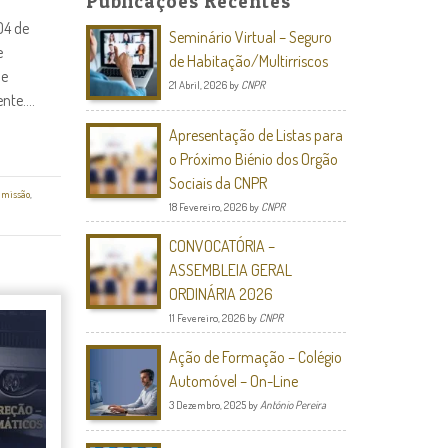
Publicações Recentes
04 de
Seminário Virtual – Seguro
e
de Habitação/Multirriscos
 e
21 Abril, 2026
by
CNPR
te....
Apresentação de Listas para
o Próximo Biénio dos Orgão
Sociais da CNPR
dmissão
,
18 Fevereiro, 2026
by
CNPR
CONVOCATÓRIA –
ASSEMBLEIA GERAL
ORDINÁRIA 2026
11 Fevereiro, 2026
by
CNPR
Ação de Formação – Colégio
Automóvel – On-Line
3 Dezembro, 2025
by
António Pereira