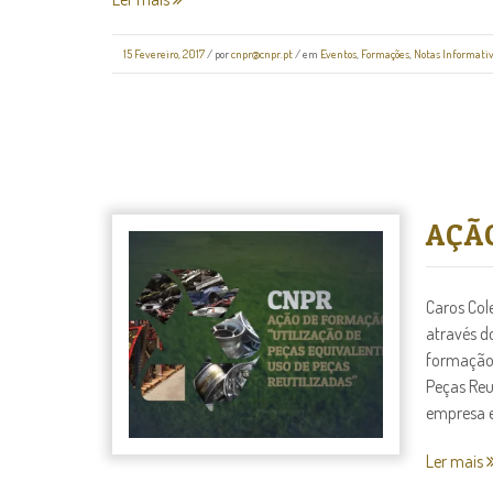
15 Fevereiro, 2017
/
por
cnpr@cnpr.pt
/ em
Eventos
,
Formações
,
Notas Informati
AÇÃ
Caros Col
através d
formação 
Peças Reu
empresa es
Ler mais