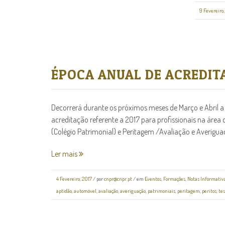
9 Fevereiro,
ÉPOCA ANUAL DE ACREDIT
Decorrerá durante os próximos meses de Março e Abril a
acreditação referente a 2017 para profissionais na áre
(Colégio Patrimonial) e Peritagem /Avaliação e Averigua
Ler mais
4 Fevereiro, 2017
/
por
cnpr@cnpr.pt
/ em
Eventos
,
Formações
,
Notas Informativ
aptidão
,
automóvel
,
avaliação
,
averiguação
,
patrimoniais
,
peritagem
,
peritos
,
te