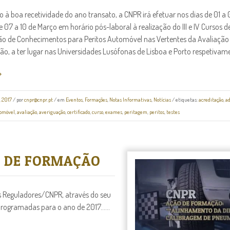
 à boa recetividade do ano transato, a CNPR irá efetuar nos dias de 01 a 
 07 a 10 de Março em horário pós-laboral à realização do III e IV Cursos d
ão de Conhecimentos para Peritos Automóvel nas Vertentes da Avaliação
ão, a ter lugar nas Universidades Lusófonas de Lisboa e Porto respetivamen
, 2017
/
por
cnpr@cnpr.pt
/ em
Eventos
,
Formações
,
Notas Informativas
,
Notícias
/ etiquetas:
acreditação
,
a
omóvel
,
avaliação
,
averiguação
,
certificado
,
curso
,
exames
,
peritagem
,
peritos
,
testes
ÃO DE FORMAÇÃO
 Reguladores/CNPR, através do seu
rogramadas para o ano de 2017......