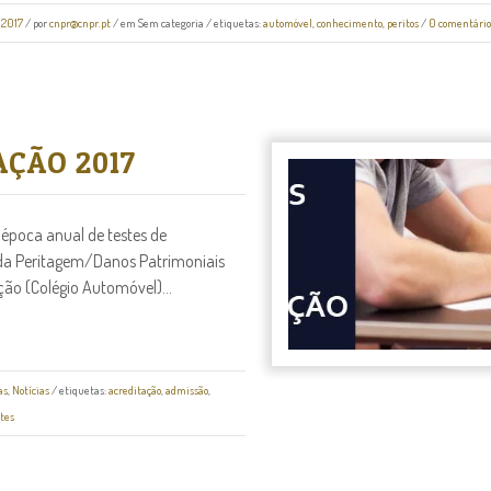
 2017
/
por
cnpr@cnpr.pt
/ em
Sem categoria
/ etiquetas:
automóvel
,
conhecimento
,
peritos
/
0 comentário
AÇÃO 2017
 época anual de testes de
a da Peritagem/Danos Patrimoniais
ção (Colégio Automóvel)...
as
,
Notícias
/ etiquetas:
acreditação
,
admissão
,
stes