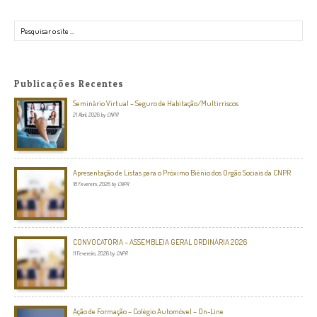
Pesquisar
Publicações Recentes
Seminário Virtual – Seguro de Habitação/Multirriscos
21 Abril, 2026
by
CNPR
Apresentação de Listas para o Próximo Biénio dos Orgão Sociais da CNPR
18 Fevereiro, 2026
by
CNPR
CONVOCATÓRIA – ASSEMBLEIA GERAL ORDINÁRIA 2026
11 Fevereiro, 2026
by
CNPR
Ação de Formação – Colégio Automóvel – On-Line