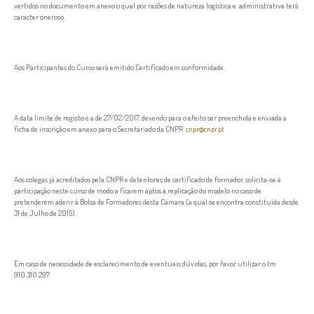
vertidos no documento em anexo o qual por razões de natureza logística e administrativa terá
caracter oneroso.
Aos Participantes do Curso será emitido Certificado em conformidade.
A data limite de registo é a de 27/02/2017, devendo para o efeito ser preenchida e enviada a
ficha de inscrição em anexo para o Secretariado da CNPR
cnpr@cnpr.pt
Aos colegas já acreditados pela CNPR e detentores de certificado de formador, solicita-se à
participação neste curso de modo a ficarem aptos à replicação do modelo no caso de
pretenderem aderir à Bolsa de Formadores desta Câmara (a qual se encontra constituída desde
31 de Julho de 2015).
Em caso de necessidade de esclarecimento de eventuais dúvidas, por favor utilizar o tm
910 310 297.