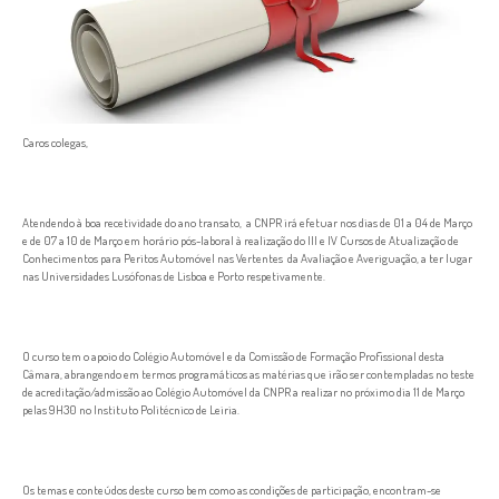
Caros colegas,
Atendendo à boa recetividade do ano transato, a CNPR irá efetuar nos dias de 01 a 04 de Março
e de 07 a 10 de Março em horário pós-laboral à realização do III e IV Cursos de Atualização de
Conhecimentos para Peritos Automóvel nas Vertentes da Avaliação e Averiguação, a ter lugar
nas Universidades Lusófonas de Lisboa e Porto respetivamente.
O curso tem o apoio do Colégio Automóvel e da Comissão de Formação Profissional desta
Câmara, abrangendo em termos programáticos as matérias que irão ser contempladas no teste
de acreditação/admissão ao Colégio Automóvel da CNPR a realizar no próximo dia 11 de Março
pelas 9H30 no Instituto Politécnico de Leiria.
Os temas e conteúdos deste curso bem como as condições de participação, encontram-se