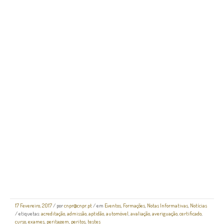
17 Fevereiro, 2017
/
por
cnpr@cnpr.pt
/ em
Eventos
,
Formações
,
Notas Informativas
,
Notícias
/ etiquetas:
acreditação
,
admissão
,
aptidão
,
automóvel
,
avaliação
,
averiguação
,
certificado
,
curso
,
exames
,
peritagem
,
peritos
,
testes