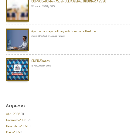
CONVOCATÓRIA – ASSEMBLEIA GERAL ORDINÁRIA 2026
11 Fevereiro, 2026
by
CNPR
Ação de Formação – Colégio Automóvel – On-Line
3 Dezembro, 2025
by
António Pereira
CNPR 29 anos
16 Maio, 2025
by
CNPR
Arquivos
Abril 2026
(1)
Fevereiro 2026
(2)
Dezembro 2025
(1)
Maio 2025
(2)