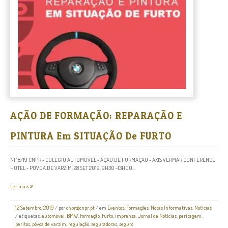
AÇÃO DE FORMAÇÃO: REPARAÇÃO E
PINTURA Em SITUAÇÃO De FURTO
NI 18/19 CNPR - COLÉGIO AUTOMÓVEL - AÇÃO DE FORMAÇÃO - AXIS VERMAR CONFERENCE
HOTEL - PÓVOA DE VARZIM, 28 SET 2019, 9H30 -13H00...
Ler mais
12 Setembro, 2019
/
por
cnpr@cnpr.pt
/ em
Eventos
,
Formações
,
Notas Informativas
,
Notícias
/ etiquetas:
automóvel
,
BMW
,
formação
,
furto
,
imprensa
,
Jornal de Notícias
,
peritagem
,
peritos
,
póvoa de varzim
,
regulação
,
seguradoras
,
seguro