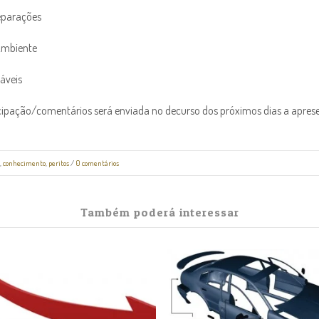
Reparações
 Ambiente
záveis
icipação/comentários será enviada no decurso dos próximos dias a apres
,
conhecimento
,
peritos
/
0 comentários
Também poderá interessar