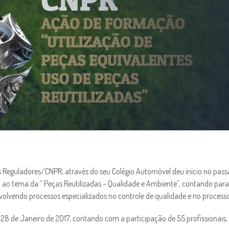
Reguladores/CNPR, através do seu Colégio Automóvel deu início no pass
 ao tema da ” Peças Reutilizadas – Qualidade e Ambiente”, contando par
volvendo processos especializados no controle de qualidade e no processo
a 28 de Janeiro de 2017, contando com a participação de 55 profissionais