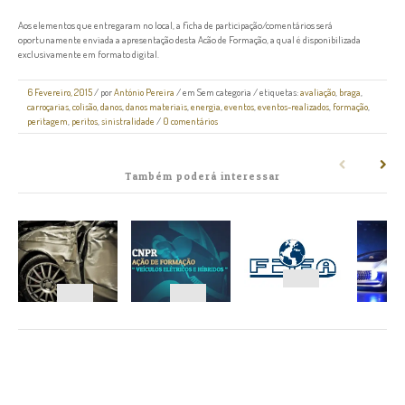
Aos elementos que entregaram no local, a ficha de participação/comentários será
oportunamente enviada a apresentação desta Acão de Formação, a qual é disponibilizada
exclusivamente em formato digital.
6 Fevereiro, 2015
/
por
António Pereira
/ em
Sem categoria
/ etiquetas:
avaliação
,
braga
,
carroçarias
,
colisão
,
danos
,
danos materiais
,
energia
,
eventos
,
eventos-realizados
,
formação
,
peritagem
,
peritos
,
sinistralidade
/
0 comentários
Também poderá interessar
NAVEGAÇÃO