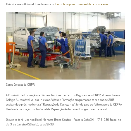
This site uses Akismet to reduce spam.
Learn how your comment data is processed.
Caros Colegas da CNPR,
A Comissão de Formação da Câmara Nacional de Peritos Reguladores/CNPR, através do seu
Colégio Automóvel vai dar início às Ações de Formação programadas para o ano de 2015
dedicando o próximo tema à “ Reparação de Carroçarias”, tendo para o efeito o apoio da CEPRA –
Centro de Formação Profissional da Reparação Automóvel (programa em anexo).
O evento terá lugar no Hotel Mercure Braga Centro – Praceta João XXI – 4716-036 Braga, no
dia 31 de Janeiro (Sábado), pelas 9H30.