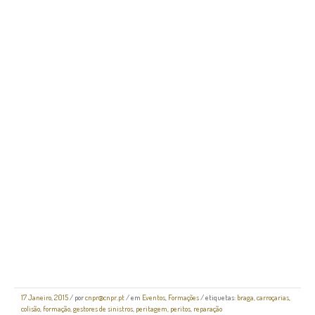
17 Janeiro, 2015
/
por
cnpr@cnpr.pt
/ em
Eventos
,
Formações
/ etiquetas:
braga
,
carroçarias
,
colisão
,
formação
,
gestores de sinistros
,
peritagem
,
peritos
,
reparação