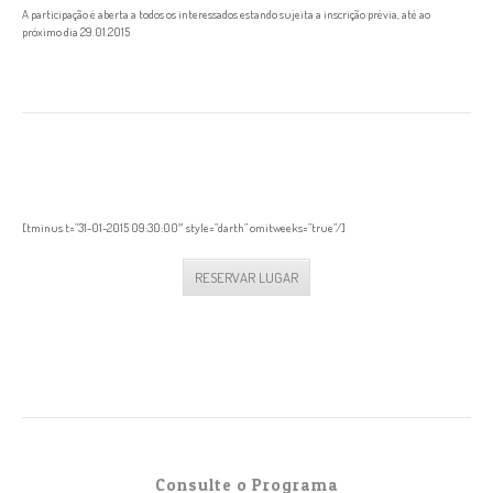
A participação é aberta a todos os interessados estando sujeita a inscrição prévia, até ao
próximo dia 29.01.2015
RESERVAR LUGAR
Tempo em falta para este evento
[tminus t=”31-01-2015 09:30:00″ style=”darth” omitweeks=”true”/]
RESERVAR LUGAR
Consulte o Programa