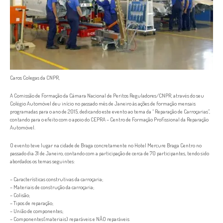
Caros Colegas da CNPR,
A Comissão de Formação da Câmara Nacional de Peritos Reguladores/CNPR, através do seu
Colégio Automóvel deu início no passado mês de Janeiro às ações de formação mensais
programadas para o ano de 2015, dedicando este evento ao tema da “ Reparação de Carroçarias”,
contando para o efeito com o apoio do CEPRA – Centro de Formação Profissional da Reparação
Automóvel.
O evento teve lugar na cidade de Braga concretamente no Hotel Mercure Braga Centro no
passado dia 31 de Janeiro, contando com a participação de cerca de 70 participantes, tendo sido
abordados os temas seguintes:
– Características construtivas da carroçaria;
– Materiais de construção da carroçaria;
– Colisão;
– Tipos de reparação;
– União de componentes;
– Componentes(materiais) reparáveis e NÃO reparáveis