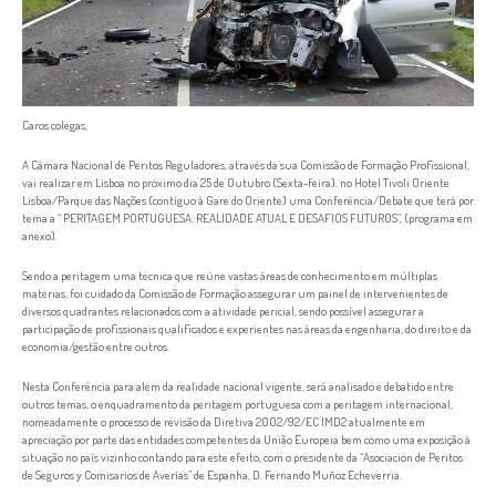
Caros colegas,
A Câmara Nacional de Peritos Reguladores, através da sua Comissão de Formação Profissional,
vai realizar em Lisboa no próximo dia 25 de Outubro (Sexta-feira), no Hotel Tivoli Oriente
Lisboa/Parque das Nações (contíguo à Gare do Oriente) uma Conferência/Debate que terá por
tema a “ PERITAGEM PORTUGUESA. REALIDADE ATUAL E DESAFIOS FUTUROS”, (programa em
anexo).
Sendo a peritagem uma técnica que reúne vastas áreas de conhecimento em múltiplas
matérias, foi cuidado da Comissão de Formação assegurar um painel de intervenientes de
diversos quadrantes relacionados com a atividade pericial, sendo possível assegurar a
participação de profissionais qualificados e experientes nas áreas da engenharia, do direito e da
economia/gestão entre outros.
Nesta Conferência para além da realidade nacional vigente, será analisado e debatido entre
outros temas, o enquadramento da peritagem portuguesa com a peritagem internacional,
nomeadamente o processo de revisão da Diretiva 2002/92/EC IMD2 atualmente em
apreciação por parte das entidades competentes da União Europeia bem como uma exposição à
situação no país vizinho contando para este efeito, com o presidente da “Asociación de Peritos
de Seguros y Comisarios de Averías” de Espanha, D. Fernando Muñoz Echeverria.