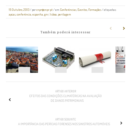
15 Outubro, 2013
/
por
cnpr@cnpr.pt
/ em
Conferências
,
Eventos
,
Formações
/ etiquetas:
apcas
,
conferência
,
espanha
,
gnr
,
lisboa
,
peritagem
Também poderá interessar
NAVEGAÇÃO
ARTIGO ANTERIOR
EFEITOS DAS CONDIÇÕES CLIMATÉRICAS NA AVALIAÇÃO
DE DANOS PATRIMONIAIS
ARTIGO SEGUINTE
A IMPORTÂNCIA DAS PERÍCIAS FORENSES NOS SINISTROS AUTOMÓVEIS