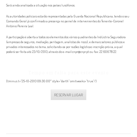
Será ainda analisada a situação nos países lusófonos.
As autoridades policiais estarão representadas pela Guarda Nacional Republicana, tendo o seu
Comando Geral já confirmado a presença no painel de intervenientes do Tenente-Coronel
António Pereira Leal.
A participação é aberta a todos os elementos dos vários quadrantes da Indústria Seguradora
(empresas de seguros, mediação, peritagem, analistas de risco), e demais setores públicos e
privados interessados no tema, solicitando-se por razões logísticas inscrição prévia, a qual
poderá ser feita até 23/10/2013, através do e-mail:cnpr@cnpr.pt ou fax: 22 606 78 22.
RESERVAR LUGAR
Tempo em falta para este evento
[tminus t=”25-10-2013 09:30:00″ style=”darth” omitweeks=”true”/]
RESERVAR LUGAR