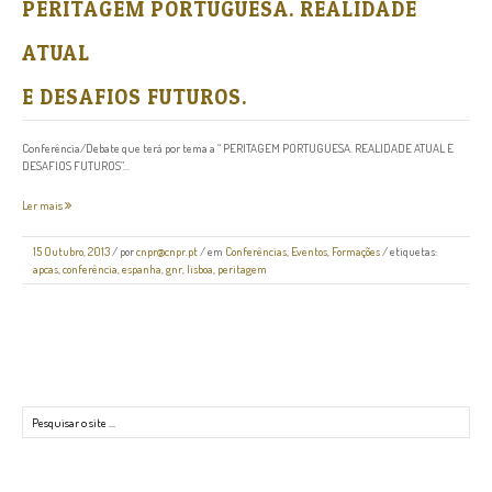
PERITAGEM PORTUGUESA. REALIDADE
ATUAL
E DESAFIOS FUTUROS.
Conferência/Debate que terá por tema a “ PERITAGEM PORTUGUESA. REALIDADE ATUAL E
DESAFIOS FUTUROS”...
Ler mais
15 Outubro, 2013
/
por
cnpr@cnpr.pt
/ em
Conferências
,
Eventos
,
Formações
/ etiquetas:
apcas
,
conferência
,
espanha
,
gnr
,
lisboa
,
peritagem
Pesquisar