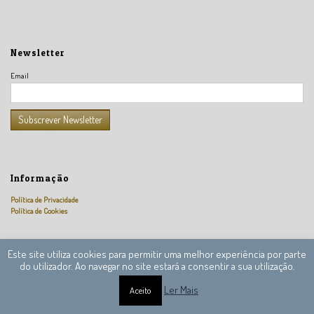
Newsletter
Email
Informação
Política de Privacidade
Política de Cookies
Este site utiliza cookies para permitir uma melhor experiência por parte
do utilizador. Ao navegar no site estará a consentir a sua utilização.
Câmara Nacional de Peritos Reguladores © 2013 – 2020 Todos os direitos reservados.
Ler Mais
Aceito