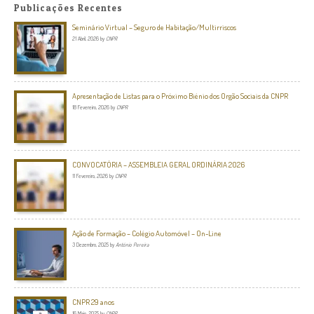
Publicações Recentes
Seminário Virtual – Seguro de Habitação/Multirriscos
21 Abril, 2026
by
CNPR
Apresentação de Listas para o Próximo Biénio dos Orgão Sociais da CNPR
18 Fevereiro, 2026
by
CNPR
CONVOCATÓRIA – ASSEMBLEIA GERAL ORDINÁRIA 2026
11 Fevereiro, 2026
by
CNPR
Ação de Formação – Colégio Automóvel – On-Line
3 Dezembro, 2025
by
António Pereira
CNPR 29 anos
16 Maio, 2025
by
CNPR