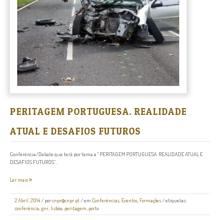
PERITAGEM PORTUGUESA. REALIDADE
ATUAL E DESAFIOS FUTUROS
Conferência/Debate que terá por tema a “ PERITAGEM PORTUGUESA. REALIDADE ATUAL E
DESAFIOS FUTUROS”...
Ler mais
2 Abril, 2014
/
por
cnpr@cnpr.pt
/ em
Conferências
,
Eventos
,
Formações
/ etiquetas:
conferência
,
gnr
,
lisboa
,
peritagem
,
porto