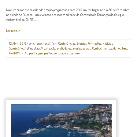
No cumprimento da calendarização programada para 2017, irá ter lugar no dia 30 de Setembro
na cidade do Funchal, um evento da responsabilidade da Comissão de Formação do Colégio
Automóvel da CNPR......
Ler mais
12 Abril, 2018
/
por
cnpr@cnpr.pt
/ em
Conferências
,
Eventos
,
Formações
,
Notícias
,
Seminários
/ etiquetas:
Atualização
,
avaliadores
,
averiguadores
,
Conhecimentos
,
danos
,
fogo
,
PATRIMONIAL
,
peritagem
,
peritos
,
seguradoras
,
seguro