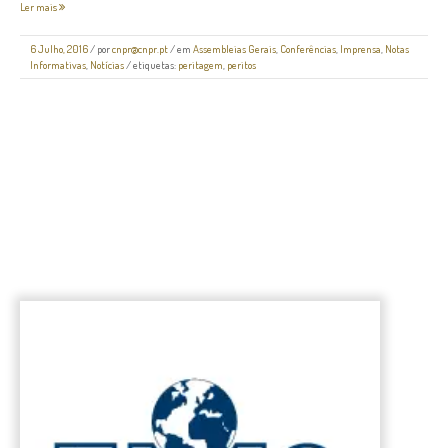
Ler mais
6 Julho, 2016
/
por
cnpr@cnpr.pt
/ em
Assembleias Gerais
,
Conferências
,
Imprensa
,
Notas
Informativas
,
Notícias
/ etiquetas:
peritagem
,
peritos