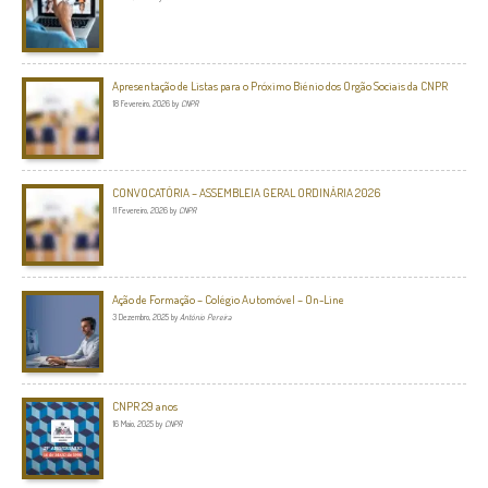
Apresentação de Listas para o Próximo Biénio dos Orgão Sociais da CNPR
18 Fevereiro, 2026
by
CNPR
CONVOCATÓRIA – ASSEMBLEIA GERAL ORDINÁRIA 2026
11 Fevereiro, 2026
by
CNPR
Ação de Formação – Colégio Automóvel – On-Line
3 Dezembro, 2025
by
António Pereira
CNPR 29 anos
16 Maio, 2025
by
CNPR