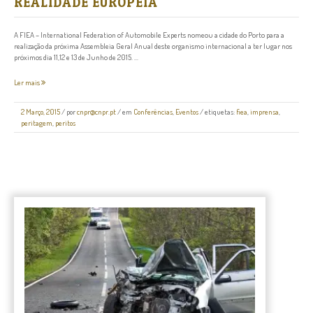
REALIDADE EUROPEIA
A FIEA – International Federation of Automobile Experts nomeou a cidade do Porto para a
realização da próxima Assembleia Geral Anual deste organismo internacional a ter lugar nos
próximos dia 11,12 e 13 de Junho de 2015. ...
Ler mais
2 Março, 2015
/
por
cnpr@cnpr.pt
/ em
Conferências
,
Eventos
/ etiquetas:
fiea
,
imprensa
,
peritagem
,
peritos