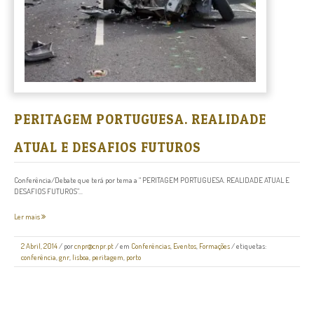
PERITAGEM PORTUGUESA. REALIDADE
ATUAL E DESAFIOS FUTUROS
Conferência/Debate que terá por tema a “ PERITAGEM PORTUGUESA. REALIDADE ATUAL E
DESAFIOS FUTUROS”...
Ler mais
2 Abril, 2014
/
por
cnpr@cnpr.pt
/ em
Conferências
,
Eventos
,
Formações
/ etiquetas:
conferência
,
gnr
,
lisboa
,
peritagem
,
porto