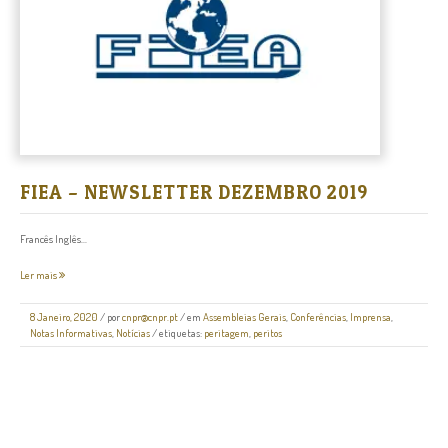
FIEA – NEWSLETTER DEZEMBRO 2019
Francês Inglês...
Ler mais
8 Janeiro, 2020
/
por
cnpr@cnpr.pt
/ em
Assembleias Gerais
,
Conferências
,
Imprensa
,
Notas Informativas
,
Notícias
/ etiquetas:
peritagem
,
peritos