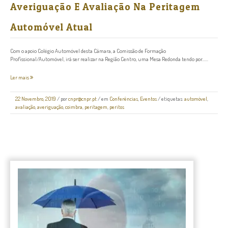
Averiguação E Avaliação Na Peritagem
Automóvel Atual
Com o apoio Colégio Automóvel desta Câmara, a Comissão de Formação
Profissional/Automóvel, irá ser realizar na Região Centro, uma Mesa Redonda tendo por......
Ler mais
22 Novembro, 2019
/
por
cnpr@cnpr.pt
/ em
Conferências
,
Eventos
/ etiquetas:
automóvel
,
avaliação
,
averiguação
,
coimbra
,
peritagem
,
peritos