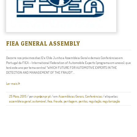
FIEA GENERAL ASSEMBLY
Decorre nos próximos dias 12 e 13 de Junho a Assembleia Geral e demais Conferências em
Portugal da FIEA – International Federation of Automobile Experts (programa em anexo), que
terá este ano por tema central “WHICH FUTURE FOR AUTOMOTIVE EXPERTS IN THE
DETECTION AND MANAGEMENT OF THE FRAUD?”....
Ler mais
25 Maio, 2015
/
por
cnpr@cnpr.pt
/ em
Assembleias Gerais
,
Conferências
/ etiquetas:
assembleia geral
,
automóvel
,
fiea
,
fraude
,
peritagem
,
peritos
,
regulação
,
regularização