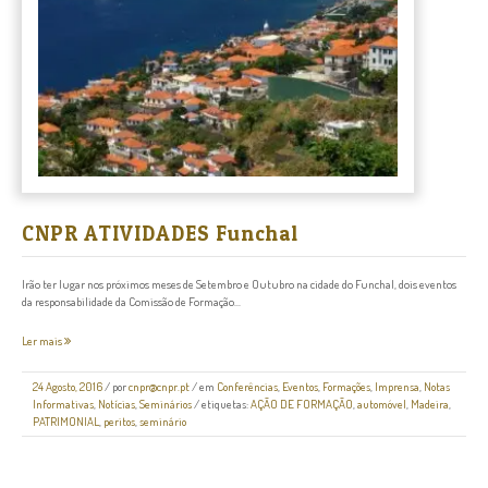
CNPR ATIVIDADES Funchal
Irão ter lugar nos próximos meses de Setembro e Outubro na cidade do Funchal, dois eventos
da responsabilidade da Comissão de Formação...
Ler mais
24 Agosto, 2016
/
por
cnpr@cnpr.pt
/ em
Conferências
,
Eventos
,
Formações
,
Imprensa
,
Notas
Informativas
,
Notícias
,
Seminários
/ etiquetas:
AÇÃO DE FORMAÇÃO
,
automóvel
,
Madeira
,
PATRIMONIAL
,
peritos
,
seminário