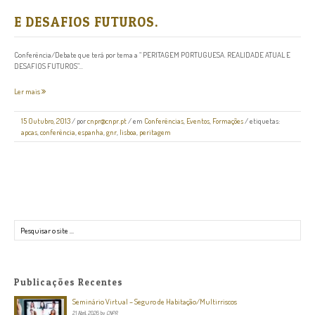
E DESAFIOS FUTUROS.
Conferência/Debate que terá por tema a “ PERITAGEM PORTUGUESA. REALIDADE ATUAL E
DESAFIOS FUTUROS”...
Ler mais
15 Outubro, 2013
/
por
cnpr@cnpr.pt
/ em
Conferências
,
Eventos
,
Formações
/ etiquetas:
apcas
,
conferência
,
espanha
,
gnr
,
lisboa
,
peritagem
Pesquisar
Publicações Recentes
Seminário Virtual – Seguro de Habitação/Multirriscos
21 Abril, 2026
by
CNPR