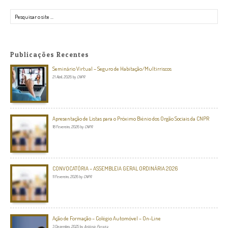
Pesquisar
Publicações Recentes
Seminário Virtual – Seguro de Habitação/Multirriscos
21 Abril, 2026
by
CNPR
Apresentação de Listas para o Próximo Biénio dos Orgão Sociais da CNPR
18 Fevereiro, 2026
by
CNPR
CONVOCATÓRIA – ASSEMBLEIA GERAL ORDINÁRIA 2026
11 Fevereiro, 2026
by
CNPR
Ação de Formação – Colégio Automóvel – On-Line
3 Dezembro, 2025
by
António Pereira