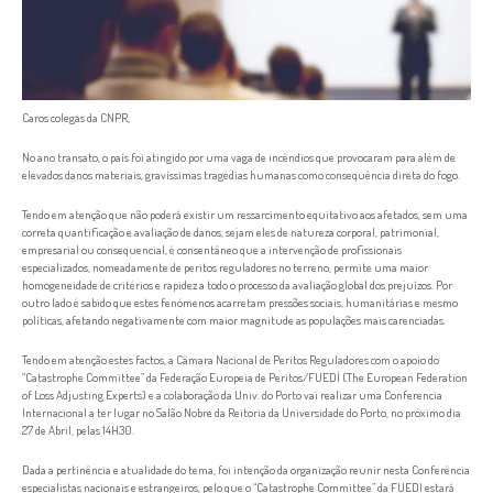
Caros colegas da CNPR,
No ano transato, o país foi atingido por uma vaga de incêndios que provocaram para além de
elevados danos materiais, gravíssimas tragédias humanas como consequência direta do fogo.
Tendo em atenção que não poderá existir um ressarcimento equitativo aos afetados, sem uma
correta quantificação e avaliação de danos, sejam eles de natureza corporal, patrimonial,
empresarial ou consequencial, é consentâneo que a intervenção de profissionais
especializados, nomeadamente de peritos reguladores no terreno, permite uma maior
homogeneidade de critérios e rapidez a todo o processo da avaliação global dos prejuízos. Por
outro lado é sabido que estes fenómenos acarretam pressões sociais, humanitárias e mesmo
políticas, afetando negativamente com maior magnitude as populações mais carenciadas.
Tendo em atenção estes factos, a Câmara Nacional de Peritos Reguladores com o apoio do
“Catastrophe Committee” da Federação Europeia de Peritos/FUEDÍ (The European Federation
of Loss Adjusting Experts) e a colaboração da Univ. do Porto vai realizar uma Conferencia
Internacional a ter lugar no Salão Nobre da Reitoria da Universidade do Porto, no próximo dia
27 de Abril, pelas 14H30.
Dada a pertinência e atualidade do tema, foi intenção da organização reunir nesta Conferência
especialistas nacionais e estrangeiros, pelo que o “Catastrophe Committee” da FUEDI estará