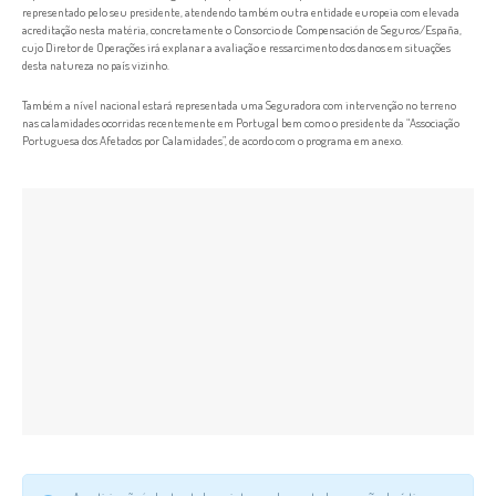
representado pelo seu presidente, atendendo também outra entidade europeia com elevada
acreditação nesta matéria, concretamente o Consorcio de Compensación de Seguros/España,
cujo Diretor de Operações irá explanar a avaliação e ressarcimento dos danos em situações
desta natureza no país vizinho.
Também a nível nacional estará representada uma Seguradora com intervenção no terreno
nas calamidades ocorridas recentemente em Portugal bem como o presidente da “Associação
Portuguesa dos Afetados por Calamidades”, de acordo com o programa em anexo.