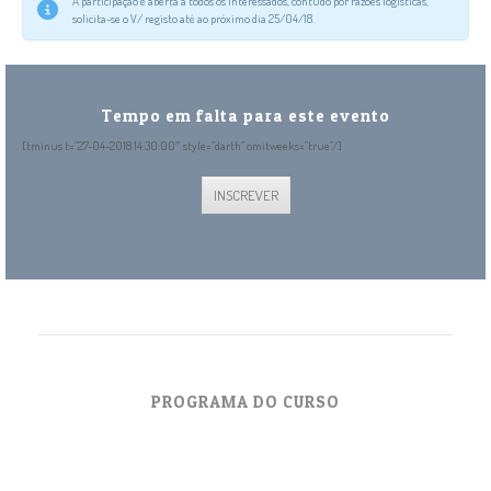
A participação é aberta a todos os interessados, contudo por razões logísticas,
solicita-se o V/ registo até ao próximo dia 25/04/18.
INSCREVER
Tempo em falta para este evento
[tminus t=”27-04-2018 14:30:00″ style=”darth” omitweeks=”true”/]
INSCREVER
PROGRAMA DO CURSO