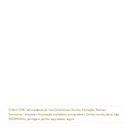
12 Abril, 2018
/
por
cnpr@cnpr.pt
/ em
Conferências
,
Eventos
,
Formações
,
Notícias
,
Seminários
/ etiquetas:
Atualização
,
avaliadores
,
averiguadores
,
Conhecimentos
,
danos
,
fogo
,
PATRIMONIAL
,
peritagem
,
peritos
,
seguradoras
,
seguro