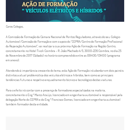
Caros Colegas,
A Comissão de Formação da Câmara Nacional de Peritos Reguladores, através do seu Colégio
Automóvel/Comissão de Formação e com o apoio do “CEPRA/Centro de Formação Profissional
da Reparação Automóvel”, vai realizar a sua próxima Ação de Formação na Região Centro,
concretamente no Hotel Tivoli Coimbra – R. João Machado 4/5, 3000-226 Coimbra, no dia 25
de Novembro de 2017 (Sábado) no horário compreendido entre as 09H30/13H00 (programa
em anexo).
Atendendo à importância crescente do tema, esta Ação de Formação irá abordar em dois painéis
distintos a atual problemática dos veículos elétricos e híbridos, bem como as principais
tendências futuras e respetivo enquadramento técnico e tecnológico destas viaturas.
Para o efeito irá contar com a presença de formadores especializados na matéria,
concretamente o Eng.º Marco Araújo, licenciado em engenharia automóvel e responsável pela
delegação Norte do CEPRA e do Eng.º Francisco Gomes, licenciado em engenharia automóvel
também formador desta entidade.