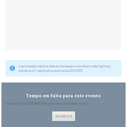
A participação é aberta a todos os interessados, contudo por razões logísticas,
solicita-se o V/ registo até ao próximo dia 23/11/2017.
INSCREVER
Tempo em falta para este evento
[tminus t=”25-11-2017 09:30:00″ style=”darth” omitweeks=”true”/]
INSCREVER