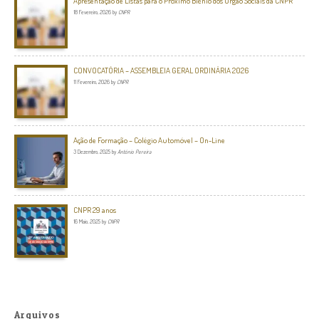
Apresentação de Listas para o Próximo Biénio dos Orgão Sociais da CNPR
18 Fevereiro, 2026
by
CNPR
CONVOCATÓRIA – ASSEMBLEIA GERAL ORDINÁRIA 2026
11 Fevereiro, 2026
by
CNPR
Ação de Formação – Colégio Automóvel – On-Line
3 Dezembro, 2025
by
António Pereira
CNPR 29 anos
16 Maio, 2025
by
CNPR
Arquivos