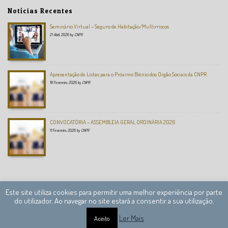
Notícias Recentes
Seminário Virtual – Seguro de Habitação/Multirriscos
21 Abril, 2026
by
CNPR
Apresentação de Listas para o Próximo Biénio dos Orgão Sociais da CNPR
18 Fevereiro, 2026
by
CNPR
CONVOCATÓRIA – ASSEMBLEIA GERAL ORDINÁRIA 2026
11 Fevereiro, 2026
by
CNPR
Este site utiliza cookies para permitir uma melhor experiência por parte
do utilizador. Ao navegar no site estará a consentir a sua utilização.
Câmara Nacional de Peritos Reguladores © 2013 – 2020 Todos os direitos reservados.
Ler Mais
Aceito