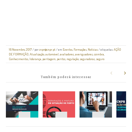
16 Novembro, 2017
/
por
cnpr@cnpr.pt
/ em
Eventos
,
Formações
,
Notícias
/ etiquetas:
AÇÃO
DE FORMAÇÃO
,
Atualização
,
automóvel
,
avaliadores
,
averiguadores
,
coimbra
,
Conhecimentos
,
liderança
,
peritagem
,
peritos
,
regulação
,
seguradoras
,
seguro
Também poderá interessar