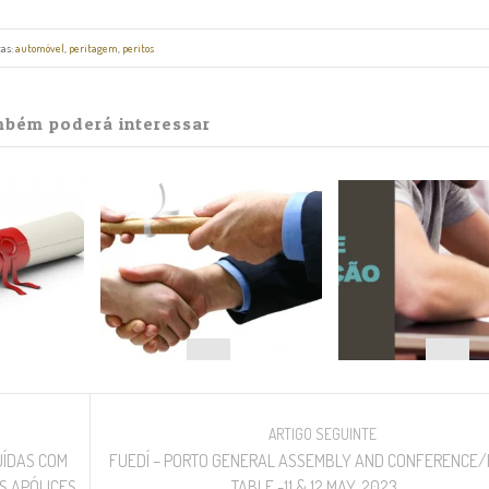
tas:
automóvel
,
peritagem
,
peritos
bém poderá interessar
ARTIGO SEGUINTE
UÍDAS COM
FUEDÍ – PORTO GENERAL ASSEMBLY AND CONFERENCE
S APÓLICES
TABLE -11 & 12 MAY, 2023