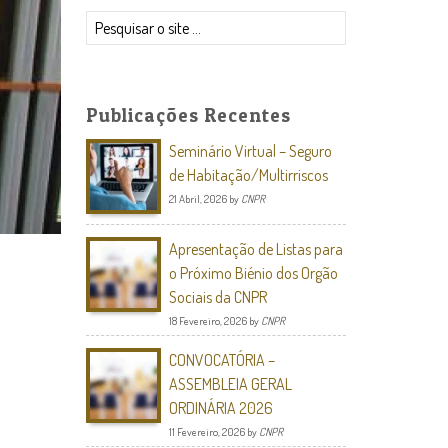
Pesquisar
Publicações Recentes
Seminário Virtual – Seguro
de Habitação/Multirriscos
21 Abril, 2026
by
CNPR
Apresentação de Listas para
o Próximo Biénio dos Orgão
Sociais da CNPR
18 Fevereiro, 2026
by
CNPR
CONVOCATÓRIA –
ASSEMBLEIA GERAL
ORDINÁRIA 2026
11 Fevereiro, 2026
by
CNPR