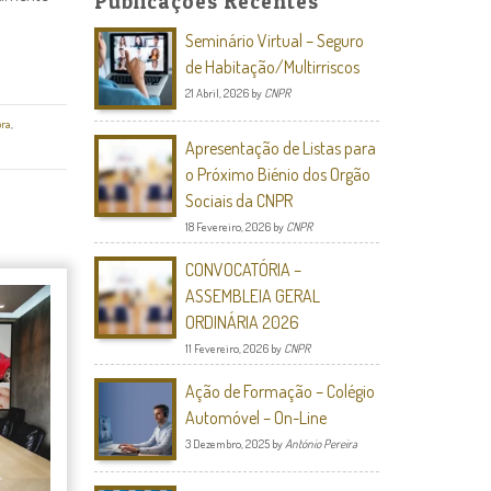
Publicações Recentes
Seminário Virtual – Seguro
de Habitação/Multirriscos
21 Abril, 2026
by
CNPR
bra
,
Apresentação de Listas para
o Próximo Biénio dos Orgão
Sociais da CNPR
18 Fevereiro, 2026
by
CNPR
CONVOCATÓRIA –
ASSEMBLEIA GERAL
ORDINÁRIA 2026
11 Fevereiro, 2026
by
CNPR
Ação de Formação – Colégio
Automóvel – On-Line
3 Dezembro, 2025
by
António Pereira