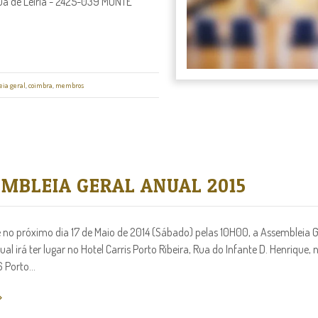
 Rua de Leiria - 2425-039 MONTE
eia geral
,
coimbra
,
membros
MBLEIA GERAL ANUAL 2015
e no próximo dia 17 de Maio de 2014 (Sábado) pelas 10H00, a Assembleia G
ual irá ter lugar no Hotel Carris Porto Ribeira, Rua do Infante D. Henrique, n
Porto...