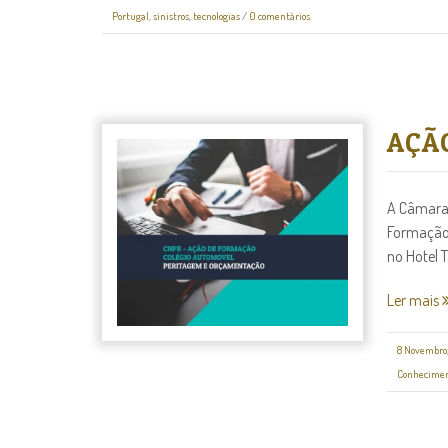
Portugal
,
sinistros
,
tecnologias
/
0 comentários
AÇÃ
A Câmara 
Formação,
no Hotel Ti
Ler mais
8 Novembro,
Conhecimen