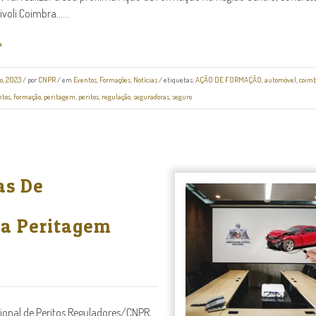
voli Coimbra......
o, 2023
/
por
CNPR
/ em
Eventos
,
Formações
,
Notícias
/ etiquetas:
AÇÃO DE FORMAÇÃO
,
automóvel
,
coim
tos
,
formação
,
peritagem
,
peritos
,
regulação
,
seguradoras
,
seguro
as De
Na Peritagem
onal de Peritos Reguladores/CNPR,