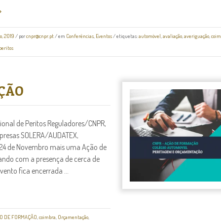
o, 2019
/
por
cnpr@cnpr.pt
/ em
Conferências
,
Eventos
/ etiquetas:
automóvel
,
avaliação
,
averiguação
,
coim
peritos
ÇÃO
onal de Peritos Reguladores/CNPR,
empresas SOLERA/AUDATEX,
 24 de Novembro mais uma Ação de
ando com a presença de cerca de
ento fica encerrada ...
O DE FORMAÇÃO
,
coimbra
,
Orçamentação
,