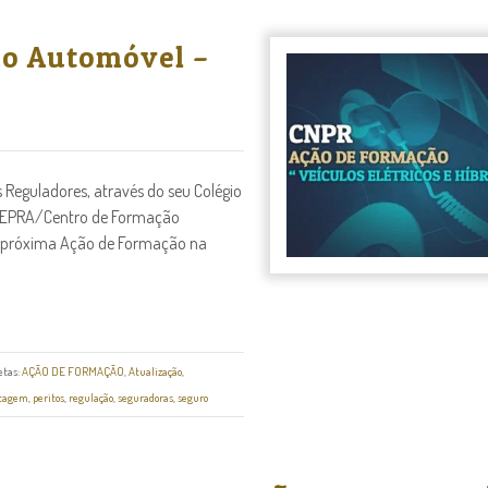
io Automóvel –
Reguladores, através do seu Colégio
CEPRA/Centro de Formação
ua próxima Ação de Formação na
etas:
AÇÃO DE FORMAÇÃO
,
Atualização
,
itagem
,
peritos
,
regulação
,
seguradoras
,
seguro