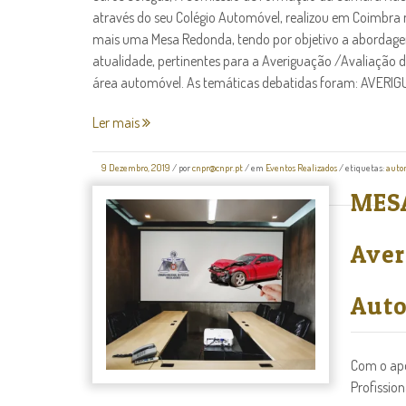
através do seu Colégio Automóvel, realizou em Coimbr
mais uma Mesa Redonda, tendo por objetivo a abordage
atualidade, pertinentes para a Averiguação /Avaliação d
área automóvel. As temáticas debatidas foram: AVERIGUAÇ
Ler mais
9 Dezembro, 2019
/
por
cnpr@cnpr.pt
/ em
Eventos Realizados
/ etiquetas:
auto
sinistros
,
tecnologias
/
3 comentários
MESA
Aver
Auto
Com o apo
Profission