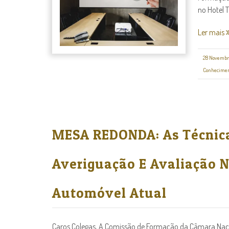
no Hotel Ti
Ler mais
28 Novembr
Conhecimen
MESA REDONDA: As Técnic
Averiguação E Avaliação 
Automóvel Atual
Caros Colegas, A Comissão de Formação da Câmara Naci