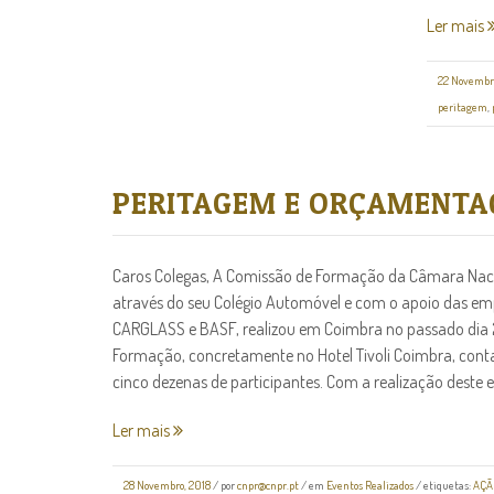
Ler mais
22 Novembr
peritagem
,
PERITAGEM E ORÇAMENTA
Caros Colegas, A Comissão de Formação da Câmara Naci
através do seu Colégio Automóvel e com o apoio das 
CARGLASS e BASF, realizou em Coimbra no passado dia
Formação, concretamente no Hotel Tivoli Coimbra, cont
cinco dezenas de participantes. Com a realização deste ev
Ler mais
28 Novembro, 2018
/
por
cnpr@cnpr.pt
/ em
Eventos Realizados
/ etiquetas:
AÇÃ