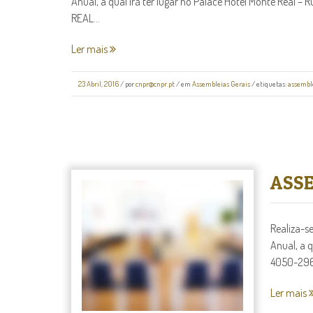
Anual, a qual irá ter lugar no Palace Hotel Monte Real –
REAL...
Ler mais
23 Abril, 2016
/
por
cnpr@cnpr.pt
/ em
Assembleias Gerais
/ etiquetas:
assembl
ASSE
Realiza-s
Anual, a q
4050-296 
Ler mais