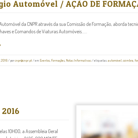
gio Automóvel / AÇÃO DE FORMA
 Automóvel da CNPR através da sua Comissão de Formação, aborda tecn
haves e Comandos de Viaturas Automóveis......
, 2016
/
por
cnpr@cnpr.pt
/ em
Eventos
,
Formações
,
Notas Informativas
/ etiquetas:
automóvel
,
coimbra
,
fo
 2016
elas 10H00, a Assembleia Geral