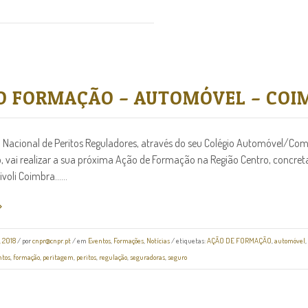
O FORMAÇÃO – AUTOMÓVEL – COI
Nacional de Peritos Reguladores, através do seu Colégio Automóvel/Com
 vai realizar a sua próxima Ação de Formação na Região Centro, concre
voli Coimbra......
 2018
/
por
cnpr@cnpr.pt
/ em
Eventos
,
Formações
,
Notícias
/ etiquetas:
AÇÃO DE FORMAÇÃO
,
automóvel
,
tos
,
formação
,
peritagem
,
peritos
,
regulação
,
seguradoras
,
seguro