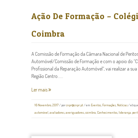
Ação De Formação – Colég
Coimbra
A Comissão de Formação da Câmara Nacional de Peritos 
Automóvel/Comissão de Formação e com o apoio do “
Profissional da Reparação Automóvel”, vai realizar a s
Região Centro......
Ler mais
16 Novembro, 2017
/
por
cnpr@cnpr.pt
/ em
Eventos
,
Formações
,
Notícias
/ etiqu
automóvel
,
avaliadores
,
averiguadores
,
coimbra
,
Conhecimentos
,
liderança
,
per