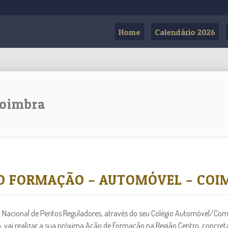
Home
Calendário 2026
Coimbra
O FORMAÇÃO – AUTOMÓVEL – COI
Nacional de Peritos Reguladores, através do seu Colégio Automóvel/Com
 vai realizar a sua próxima Ação de Formação na Região Centro, concre