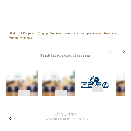
28 Abril, 2015
/
por
cnpr@cnpr.pt
/ em
Assembleias Gerais
/ etiquetas:
assembleia geral
,
coimbra
,
membros
Também poderá interessar
NAVEGAÇÃO
ARTIGO ANTERIOR
ASSEMBLEIA GERAL ANUAL 2014