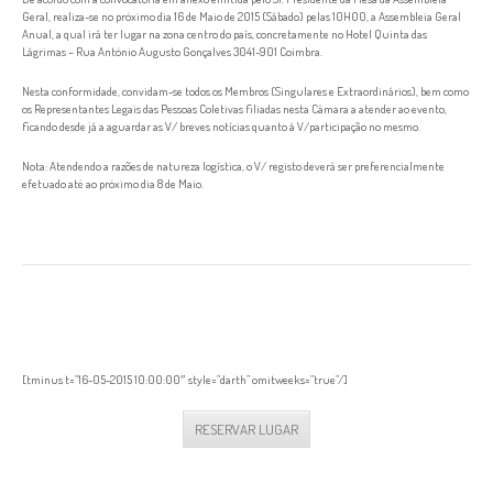
Geral, realiza-se no próximo dia 16 de Maio de 2015 (Sábado) pelas 10H00, a Assembleia Geral
Anual, a qual irá ter lugar na zona centro do país, concretamente no Hotel Quinta das
Lágrimas – Rua António Augusto Gonçalves 3041-901 Coimbra.
Nesta conformidade, convidam-se todos os Membros (Singulares e Extraordinários), bem como
os Representantes Legais das Pessoas Coletivas filiadas nesta Câmara a atender ao evento,
ficando desde já a aguardar as V/ breves notícias quanto à V/participação no mesmo.
Nota: Atendendo a razões de natureza logística, o V/ registo deverá ser preferencialmente
efetuado até ao próximo dia 8 de Maio.
RESERVAR LUGAR
Tempo em falta para este evento
[tminus t=”16-05-2015 10:00:00″ style=”darth” omitweeks=”true”/]
RESERVAR LUGAR