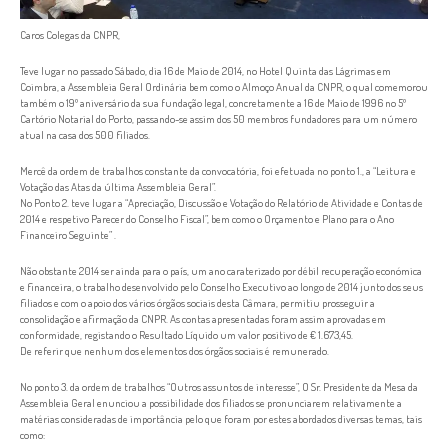
Caros Colegas da CNPR,
Teve lugar no passado Sábado, dia 16 de Maio de 2014, no Hotel Quinta das Lágrimas em
Coimbra, a Assembleia Geral Ordinária bem como o Almoço Anual da CNPR, o qual comemorou
também o 19º aniversário da sua fundação legal, concretamente a 16 de Maio de 1996 no 5º
Cartório Notarial do Porto, passando-se assim dos 50 membros fundadores para um número
atual na casa dos 500 filiados.
Mercê da ordem de trabalhos constante da convocatória, foi efetuada no ponto 1., a “Leitura e
Votação das Atas da última Assembleia Geral”.
No Ponto 2. teve lugar a “Apreciação, Discussão e Votação do Relatório de Atividade e Contas de
2014 e respetivo Parecer do Conselho Fiscal”, bem como o Orçamento e Plano para o Ano
Financeiro Seguinte” .
Não obstante 2014 ser ainda para o país, um ano caraterizado por débil recuperação económica
e financeira, o trabalho desenvolvido pelo Conselho Executivo ao longo de 2014 junto dos seus
filiados e com o apoio dos vários órgãos sociais desta Câmara, permitiu prosseguir a
consolidação e afirmação da CNPR. As contas apresentadas foram assim aprovadas em
conformidade, registando o Resultado Líquido um valor positivo de € 1.673,45.
De referir que nenhum dos elementos dos órgãos sociais é remunerado.
No ponto 3. da ordem de trabalhos “Outros assuntos de interesse”, O Sr. Presidente da Mesa da
Assembleia Geral enunciou a possibilidade dos filiados se pronunciarem relativamente a
matérias consideradas de importância pelo que foram por estes abordados diversas temas, tais
como: