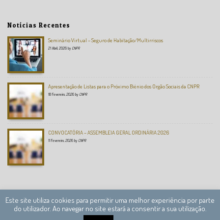
Notícias Recentes
Seminário Virtual – Seguro de Habitação/Multirriscos
21 Abril, 2026
by
CNPR
Apresentação de Listas para o Próximo Biénio dos Orgão Sociais da CNPR
18 Fevereiro, 2026
by
CNPR
CONVOCATÓRIA – ASSEMBLEIA GERAL ORDINÁRIA 2026
11 Fevereiro, 2026
by
CNPR
Este site utiliza cookies para permitir uma melhor experiência por parte
do utilizador. Ao navegar no site estará a consentir a sua utilização.
Câmara Nacional de Peritos Reguladores © 2013 – 2020 Todos os direitos reservados.