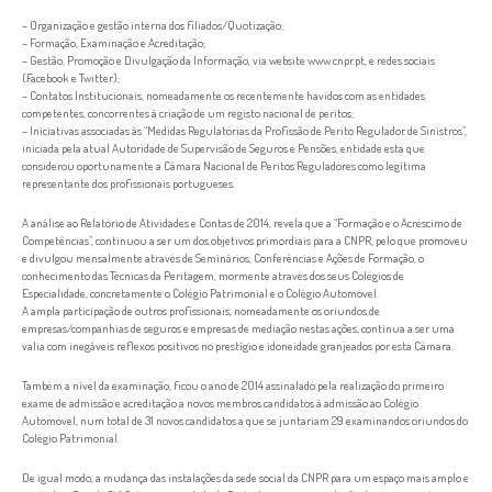
– Organização e gestão interna dos filiados/Quotização;
– Formação, Examinação e Acreditação;
– Gestão, Promoção e Divulgação da Informação, via website www.cnpr.pt, e redes sociais
(Facebook e Twitter);
– Contatos Institucionais, nomeadamente os recentemente havidos com as entidades
competentes, concorrentes à criação de um registo nacional de peritos;
– Iniciativas associadas às “Medidas Regulatórias da Profissão de Perito Regulador de Sinistros”,
iniciada pela atual Autoridade de Supervisão de Seguros e Pensões, entidade esta que
considerou oportunamente a Câmara Nacional de Peritos Reguladores como legítima
representante dos profissionais portugueses.
A análise ao Relatório de Atividades e Contas de 2014, revela que a “Formação e o Acréscimo de
Competências”, continuou a ser um dos objetivos primordiais para a CNPR, pelo que promoveu
e divulgou mensalmente através de Seminários, Conferências e Ações de Formação, o
conhecimento das Técnicas da Peritagem, mormente através dos seus Colégios de
Especialidade, concretamente o Colégio Patrimonial e o Colégio Automóvel.
A ampla participação de outros profissionais, nomeadamente os oriundos de
empresas/companhias de seguros e empresas de mediação nestas ações, continua a ser uma
valia com inegáveis reflexos positivos no prestígio e idoneidade granjeados por esta Câmara.
Também a nível da examinação, ficou o ano de 2014 assinalado pela realização do primeiro
exame de admissão e acreditação a novos membros candidatos à admissão ao Colégio
Automóvel, num total de 31 novos candidatos a que se juntariam 29 examinandos oriundos do
Colégio Patrimonial.
De igual modo, a mudança das instalações da sede social da CNPR para um espaço mais amplo e