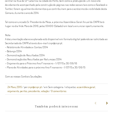
central na Rua de Stª Catarina na cidade do Porto, bem como a produção de um novo site
devidamente acompanhado pela construção de páginas nas redes sociais tais como o Facebook e
Twitter, foram igualmente elementos que contribuíram para o acréscimo da visibilidade desta
Câmara, durante o ano de 2014.
Tal como enunciado Sr. Presidente da Mesa, a próxima Assembleia Geral Anual da CNPR terá
lugar no dia 14 de Maio de 2016, pelas 10H00 (Sábado) em local a enunciar oportunamente.
Nota:
A documentação abaixo explanada está disponível em formato digital podendo ser solicitada ao
Secretariado da CNPR através do e-mail cnpr@cnpr.pt.
– Relatório de Atividades e Contas/2014
– Balanço/2014
– Demonstração de Resultados/2014
– Demonstração dos Resultados por Naturezas/2014
– Orçamento para o Próximo Ano Financeiro – 1/07/15 a 30/06/16
– Plano de Atividades para o próximo Ano Financeiro – 1/07/15 a 30/06/15
Com as nossas Cordiais Saudações.
24 Maio, 2015
/
por
cnpr@cnpr.pt
/ em
Sem categoria
/ etiquetas:
assembleia geral
,
orçamento
,
peritos
,
presidente
,
votação
/
0 comentários
Também poderá interessar