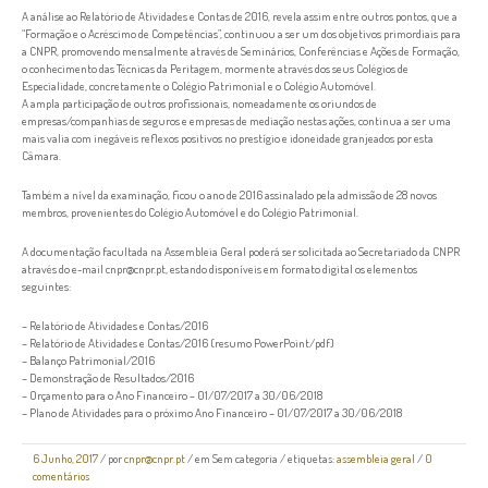
A análise ao Relatório de Atividades e Contas de 2016, revela assim entre outros pontos, que a
“Formação e o Acréscimo de Competências”, continuou a ser um dos objetivos primordiais para
a CNPR, promovendo mensalmente através de Seminários, Conferências e Ações de Formação,
o conhecimento das Técnicas da Peritagem, mormente através dos seus Colégios de
Especialidade, concretamente o Colégio Patrimonial e o Colégio Automóvel.
A ampla participação de outros profissionais, nomeadamente os oriundos de
empresas/companhias de seguros e empresas de mediação nestas ações, continua a ser uma
mais valia com inegáveis reflexos positivos no prestígio e idoneidade granjeados por esta
Câmara.
Também a nível da examinação, ficou o ano de 2016 assinalado pela admissão de 28 novos
membros, provenientes do Colégio Automóvel e do Colégio Patrimonial.
A documentação facultada na Assembleia Geral poderá ser solicitada ao Secretariado da CNPR
através do e-mail cnpr@cnpr.pt, estando disponíveis em formato digital os elementos
seguintes:
– Relatório de Atividades e Contas/2016
– Relatório de Atividades e Contas/2016 (resumo PowerPoint/pdf)
– Balanço Patrimonial/2016
– Demonstração de Resultados/2016
– Orçamento para o Ano Financeiro – 01/07/2017 a 30/06/2018
– Plano de Atividades para o próximo Ano Financeiro – 01/07/2017 a 30/06/2018
6 Junho, 2017
/
por
cnpr@cnpr.pt
/ em
Sem categoria
/ etiquetas:
assembleia geral
/
0
comentários