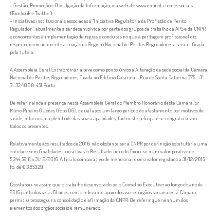
– Gestão, Promoção e Divulgação da Informação, via website www.cnpr.pt, e redes sociais
(Facebook e Twitter);
– Iniciativas institucionais associadas à “Iniciativa Regulatória da Profissão de Perito
Regulador ”, atualmente a ser desenvolvida por parte dos grupos de trabalho da APS e da CNPR
e concorrentes à implementação de regras e condutas no que à peritagem profissional diz
respeito, nomeadamente à criação do Registo Nacional de Peritos Reguladores a ser ratificada
pela tutela.
A Assembleia Geral Extraordinária teve como ponto único a Alteração da sede social da Câmara
Nacional de Peritos Reguladores, fixada no Edifício Catarina – Rua de Santa Catarina 375 – 3º –
SL 32 4000-451 Porto.
De referir ainda a presença nesta Assembleia Geral do Membro Honorário desta Câmara, Sr.
Mário Ribeiro Guedes (foto 06), o qual após um largo período de afastamento por motivos de
saúde, retornou na plenitude das suas capacidades, facto este pelo qual se congratularam
todos os presentes.
Relativamente aos resultados de 2016, não obstante ser a CNPR por definição estatutária uma
entidade sem finalidades lucrativas, o Resultado Liquido fixou-se num valor positivo de
5.244,59 € a 31/12/2016. A título comparativo de mencionar que o valor registado a 31/12/2015
foi de € 3.853,29.
Constatou-se assim que o trabalho desenvolvido pelo Conselho Executivo ao longo do ano de
2016 junto dos seus filiados, com o relevante apoio dos vários órgãos sociais desta Câmara,
permitiu prosseguir a consolidação e afirmação da CNPR. De referir que nenhum dos
elementos dos órgãos sociais é remunerado.