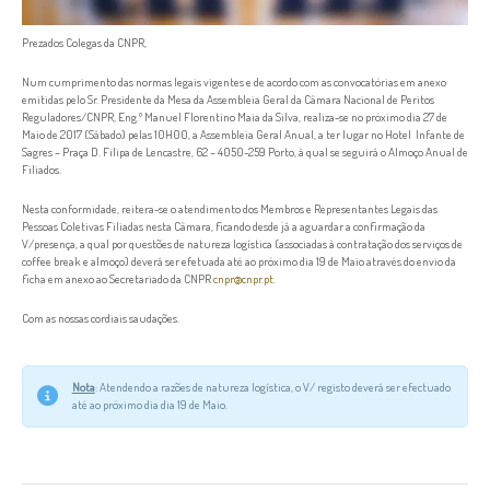
Prezados Colegas da CNPR,
Num cumprimento das normas legais vigentes e de acordo com as convocatórias em anexo
emitidas pelo Sr. Presidente da Mesa da Assembleia Geral da Câmara Nacional de Peritos
Reguladores/CNPR, Eng.º Manuel Florentino Maia da Silva, realiza-se no próximo dia 27 de
Maio de 2017 (Sábado) pelas 10H00, a Assembleia Geral Anual, a ter lugar no Hotel Infante de
Sagres – Praça D. Filipa de Lencastre, 62 – 4050-259 Porto, à qual se seguirá o Almoço Anual de
Filiados.
Nesta conformidade, reitera-se o atendimento dos Membros e Representantes Legais das
Pessoas Coletivas Filiadas nesta Câmara, ficando desde já a aguardar a confirmação da
V/presença, a qual por questões de natureza logística (associadas à contratação dos serviços de
coffee break e almoço) deverá ser efetuada até ao próximo dia 19 de Maio através do envio da
ficha em anexo ao Secretariado da CNPR
cnpr@cnpr.pt
.
Com as nossas cordiais saudações.
Nota
: Atendendo a razões de natureza logística, o V/ registo deverá ser efectuado
até ao próximo dia dia 19 de Maio.