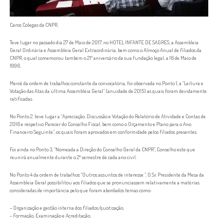
Caros Colegas da CNPR,
Teve lugar no passado dia 27 de Maio de 2017, no HOTEL INFANTE DE SAGRES, a Assembleia
Geral Ordinária e Assembleia Geral Extraordinária, bem como o Almoço Anual de filiados da
CNPR, o qual comemorou também o 21º aniversário da sua fundação legal, a 16 de Maio de
1996.
Mercê da ordem de trabalhos constante da convocatória, foi observada no Ponto 1, a “Leitura e
Votação das Atas da última Assembleia Geral” (anuidade de 2015) as quais foram devidamente
ratificadas.
No Ponto 2. teve lugar a “Apreciação, Discussão e Votação do Relatório de Atividade e Contas de
2016 e respetivo Parecer do Conselho Fiscal, bem como o Orçamento e Plano para o Ano
Financeiro Seguinte”, os quais foram aprovados em conformidade pelos filiados presentes.
Foi ainda no Ponto 3, “Nomeada a Direção do Conselho Geral da CNPR”, Conselho este que
reunirá anualmente durante o 2º semestre de cada ano civil.
No Ponto 4 da ordem de trabalhos “Outros assuntos de interesse ”, O Sr. Presidente da Mesa da
Assembleia Geral possibilitou aos filiados que se pronunciassem relativamente a matérias
consideradas de importância pelo que foram abordados temas como:
– Organização e gestão interna dos filiados/quotização;
– Formação, Examinação e Acreditação;