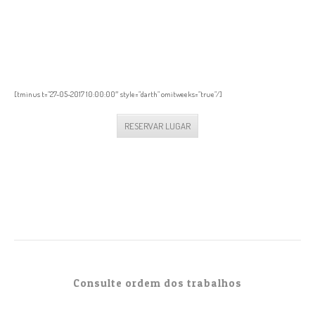
RESERVAR LUGAR
Tempo em falta para este evento
[tminus t=”27-05-2017 10:00:00″ style=”darth” omitweeks=”true”/]
RESERVAR LUGAR
Consulte ordem dos trabalhos