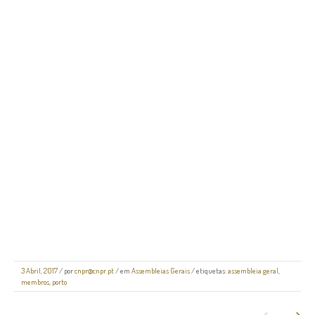
3 Abril, 2017
/
por
cnpr@cnpr.pt
/ em
Assembleias Gerais
/ etiquetas:
assembleia geral
,
membros
,
porto