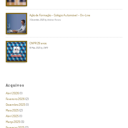
Ação de Formação – Colégio Automóvel – On-Line
3 Dezembro, 2025
by
António Pereira
CNPR 29 anos
16 Maio, 2025
by
CNPR
Arquivos
Abril 2026
(1)
Fevereiro 2026
(2)
Dezembro 2025
(1)
Maio 2025
(2)
Abril 2025
(1)
Março 2025
(5)
Fevereiro 2025
(2)