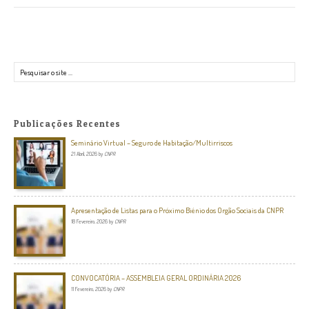
Pesquisar
Publicações Recentes
Seminário Virtual – Seguro de Habitação/Multirriscos
21 Abril, 2026
by
CNPR
Apresentação de Listas para o Próximo Biénio dos Orgão Sociais da CNPR
18 Fevereiro, 2026
by
CNPR
CONVOCATÓRIA – ASSEMBLEIA GERAL ORDINÁRIA 2026
11 Fevereiro, 2026
by
CNPR