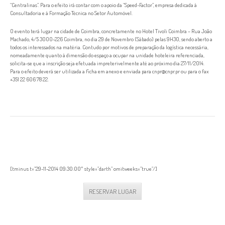
“Centralinas”. Para o efeito irá contar com o apoio da “Speed-Factor”, empresa dedicada à
Consultadoria e à Formação Técnica no Setor Automóvel.
O evento terá lugar na cidade de Coimbra, concretamente no Hotel Tivoli Coimbra – Rua João
Machado, 4/5 3000-226 Coimbra, no dia 29 de Novembro (Sábado) pelas 9H30, sendo aberto a
todos os interessados na matéria. Contudo por motivos de preparação da logística necessária,
nomeadamente quanto à dimensão do espaço a ocupar na unidade hoteleira referenciada,
solicita-se que a inscrição seja efetuada impreterivelmente até ao próximo dia 27/11/2014.
Para o efeito deverá ser utilizada a ficha em anexo e enviada para cnpr@cnpr.pr ou para o fax
+351 22 606 78 22.
RESERVAR LUGAR
Tempo em falta para este evento
[tminus t=”29-11-2014 09:30:00″ style=”darth” omitweeks=”true”/]
RESERVAR LUGAR