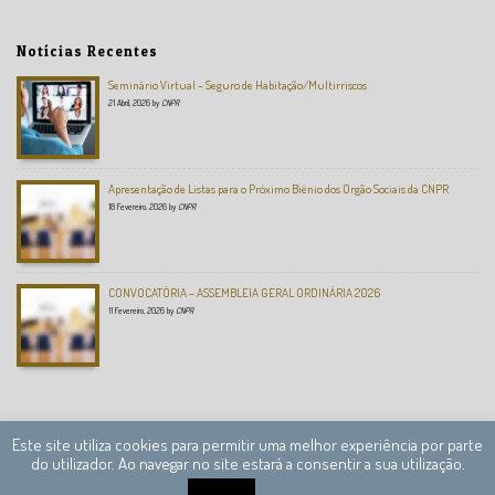
Notícias Recentes
Seminário Virtual – Seguro de Habitação/Multirriscos
21 Abril, 2026
by
CNPR
Apresentação de Listas para o Próximo Biénio dos Orgão Sociais da CNPR
18 Fevereiro, 2026
by
CNPR
CONVOCATÓRIA – ASSEMBLEIA GERAL ORDINÁRIA 2026
11 Fevereiro, 2026
by
CNPR
Este site utiliza cookies para permitir uma melhor experiência por parte
do utilizador. Ao navegar no site estará a consentir a sua utilização.
Câmara Nacional de Peritos Reguladores © 2013 – 2020 Todos os direitos reservados.