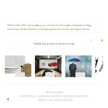
19 Novembro, 2014
/
por
cnpr@cnpr.pt
/ em
Eventos
,
Formações
/ etiquetas:
airbags
,
centralinas
,
colisão
,
eletrónica
,
formação
,
gestores de sinistros
,
peritagem
,
peritos
Também poderá interessar
NAVEGAÇÃO
ARTIGO ANTERIOR
MULTIRRISCOS – HABITAÇÃO, COMÉRCIO, SERVIÇOS E INDÚSTRIA
ÂMBITO E APLICAÇÕES PRÁTICAS