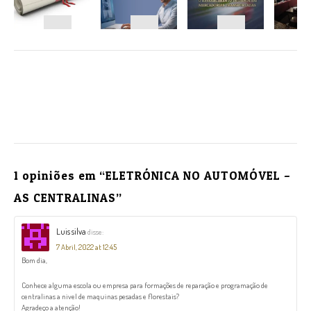
NAVEGAÇÃO
1 opiniões em “
ELETRÓNICA NO AUTOMÓVEL –
AS CENTRALINAS
”
Luis silva
disse:
7 Abril, 2022 at 12:45
Bom dia,
Conhece alguma escola ou empresa para formações de reparação e programação de
centralinas a nivel de maquinas pesadas e florestais?
Agradeço a atenção!