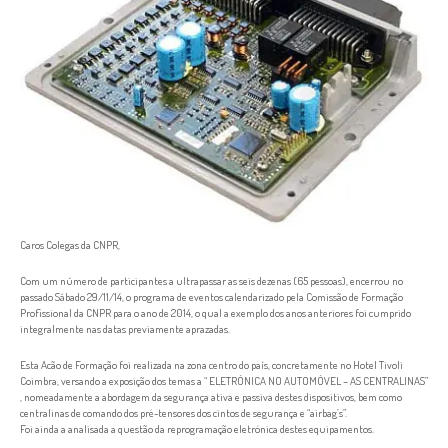
Caros Colegas da CNPR,
Com um número de participantes a ultrapassar as seis dezenas (65 pessoas), encerrou no
passado Sábado 29/11/14, o programa de eventos calendarizado pela Comissão de Formação
Profissional da CNPR para o ano de 2014, o qual a exemplo dos anos anteriores foi cumprido
integralmente nas datas previamente aprazadas.
Esta Acão de Formação foi realizada na zona centro do país, concretamente no Hotel Tivoli
Coimbra, versando a exposição dos temas a “ ELETRÓNICA NO AUTOMÓVEL – AS CENTRALINAS”
, nomeadamente a abordagem da segurança ativa e passiva destes dispositivos, bem como
centralinas de comando dos pré-tensores dos cintos de segurança e “airbag’s”.
Foi ainda a analisada a questão da reprogramação eletrónica destes equipamentos.