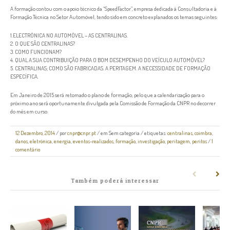
A formação contou com o apoio técnico da “SpeedFactor”, empresa dedicada à Consultadoria e à
Formação Técnica no Setor Automóvel, tendo sido em concreto explanados os temas seguintes:
1.ELECTRÓNICA NO AUTOMÓVEL – AS CENTRALINAS.
2. O QUE SÃO CENTRALINAS?
3. COMO FUNCIONAM?
4. QUAL A SUA CONTRIBUIÇÃO PARA O BOM DESEMPENHO DO VEÍCULO AUTOMÓVEL?
5. CENTRALINAS; COMO SÃO FABRICADAS. A PERITAGEM. A NECESSIDADE DE FORMAÇÃO
ESPECÍFICA.
Em Janeiro de 2015 será retomado o plano de formação, pelo que a calendarização para o
próximo ano será oportunamente divulgada pela Comissão de Formação da CNPR no decorrer
do mês em curso.
12 Dezembro, 2014
/
por
cnpr@cnpr.pt
/ em
Sem categoria
/ etiquetas:
centralinas
,
coimbra
,
danos
,
eletrónica
,
energia
,
eventos-realizados
,
formação
,
investigação
,
peritagem
,
peritos
/
1
comentário
Também poderá interessar