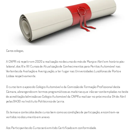
Caros colegas,
A CNPR irá repetir em 2020 a realização no decurso do mês de Março e Abril em horário pós-
laboral, dos XI e XII Cursos de Atualização de Conhecimentos para Peritos Automóvel nas
Vertentes da Avaliação e Averiguação, a ter lugar nas Universidades Lusófonas de Porto e
Lisboa respetivamente.
O curso tem o apoio do Colégio Automóvel e da Comissão de Formação Profissional desta
Câmara, abrangendo em termos programáticos as matérias que irão ser contempladas no teste
de acreditação/admissão ao Colégio Automóvel da CNPR a realizar no próximo dia 04 de Abril
pelas 9H30 no Instituto Politécnico de Leiria.
Os temas e conteúdos deste curso bem como as condições de participação, encontram-se
vertidos no documento em anexo.
Aos Participantes do Curso será emitido Certificado em conformidade.