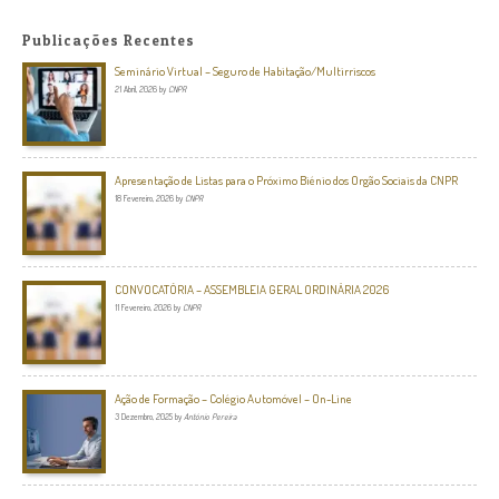
Publicações Recentes
Seminário Virtual – Seguro de Habitação/Multirriscos
21 Abril, 2026
by
CNPR
Apresentação de Listas para o Próximo Biénio dos Orgão Sociais da CNPR
18 Fevereiro, 2026
by
CNPR
CONVOCATÓRIA – ASSEMBLEIA GERAL ORDINÁRIA 2026
11 Fevereiro, 2026
by
CNPR
Ação de Formação – Colégio Automóvel – On-Line
3 Dezembro, 2025
by
António Pereira