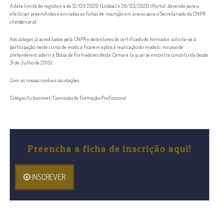
A data limite de registo é a de 12/03/2020 (Lisboa) e 26/03/2020 (Porto), devendo para o
efeito ser preenchidas e enviadas as fichas de inscrição em anexo para o Secretariado da CNPR
cnpr@cnpr.pt
Aos colegas já acreditados pela CNPR e detentores de certificado de formador, solicita-se à
participação neste curso de modo a ficarem aptos à replicação do modelo, no caso de
pretenderem aderir à Bolsa de Formadores desta Câmara (a qual se encontra constituída desde
31 de Julho de 2015).
Com as nossas cordiais saudações.
Colégio Automóvel/Comissão de Formação Profissional
Preencha a ficha de inscrição aqui!
INSCREVER