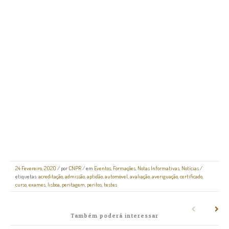
24 Fevereiro, 2020
/
por
CNPR
/ em
Eventos
,
Formações
,
Notas Informativas
,
Notícias
/
etiquetas:
acreditação
,
admissão
,
aptidão
,
automóvel
,
avaliação
,
averiguação
,
certificado
,
curso
,
exames
,
lisboa
,
peritagem
,
peritos
,
testes
Também poderá interessar