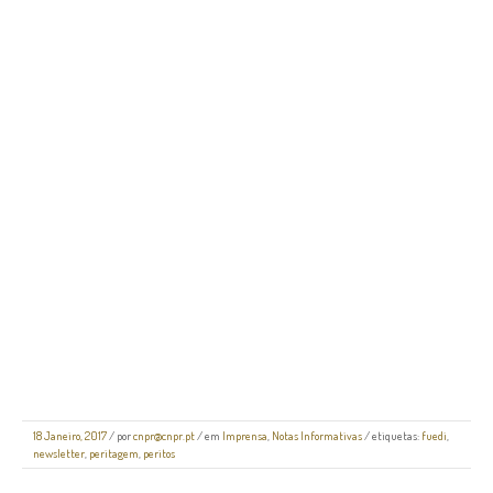
18 Janeiro, 2017
/
por
cnpr@cnpr.pt
/ em
Imprensa
,
Notas Informativas
/ etiquetas:
fuedi
,
newsletter
,
peritagem
,
peritos