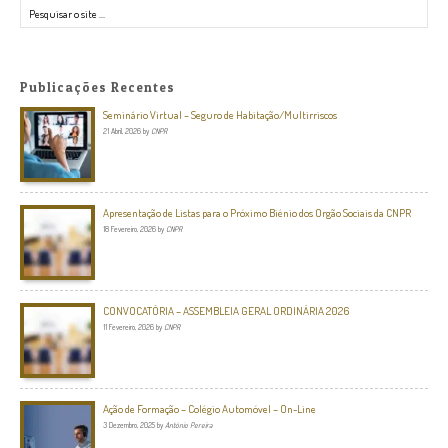
Pesquisar
Publicações Recentes
Seminário Virtual – Seguro de Habitação/Multirriscos
21 Abril, 2026
by
CNPR
Apresentação de Listas para o Próximo Biénio dos Orgão Sociais da CNPR
18 Fevereiro, 2026
by
CNPR
CONVOCATÓRIA – ASSEMBLEIA GERAL ORDINÁRIA 2026
11 Fevereiro, 2026
by
CNPR
Ação de Formação – Colégio Automóvel – On-Line
3 Dezembro, 2025
by
António Pereira