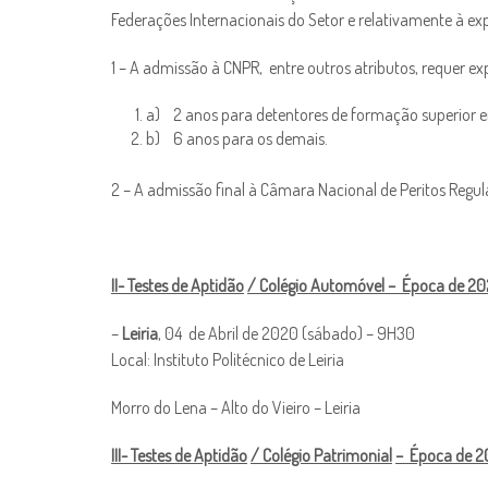
Federações Internacionais do Setor e relativamente à expe
1 – A admissão à CNPR, entre outros atributos, requer ex
a) 2 anos para detentores de formação superior 
b) 6 anos para os demais.
2 – A admissão final à Câmara Nacional de Peritos Regul
II- Testes de Aptidão
/ Colégio Automóvel – Época de 2
–
Leiria
, 04 de Abril de 2020 (sábado) – 9H30
Local: Instituto Politécnico de Leiria
Morro do Lena – Alto do Vieiro – Leiria
III- Testes de Aptidão
/ Colégio Patrimonial
– Época de 