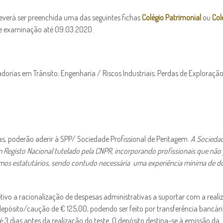
deverá ser preenchida uma das seguintes fichas
Colégio Patrimonial
ou
Col
 de examinação até 09.03.2020.
orias em Trânsito; Engenharia / Riscos Industriais; Perdas de Exploração
as, poderão aderir à SPP/ Sociedade Profissional de Peritagem.
A Socieda
um Registo Nacional tutelado pela CNPR, incorporando profissionais que nã
mos estatutários, sendo contudo necessária uma experiência mínima de do
etivo a racionalização de despesas administrativas a suportar com a real
 depósito/caução de € 125,00, podendo ser feito por transferência bancár
dias antes da realização do teste. O depósito destina-se à emissão da