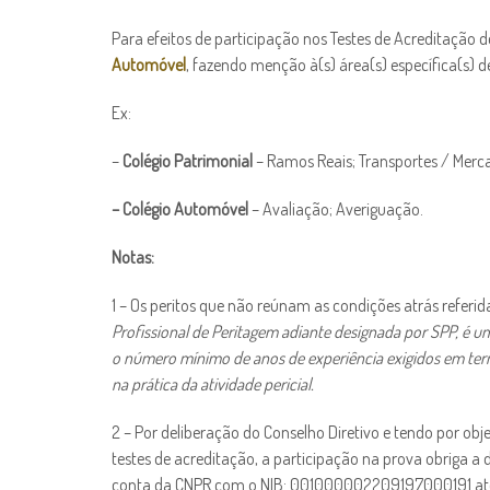
Para efeitos de participação nos Testes de Acreditação 
Automóvel
, fazendo menção à(s) área(s) específica(s)
Ex:
–
Colégio Patrimonial
– Ramos Reais; Transportes / Mercad
– Colégio Automóvel
– Avaliação; Averiguação.
Notas:
1 – Os peritos que não reúnam as condições atrás referid
Profissional de Peritagem adiante designada por SPP, é 
o número mínimo de anos de experiência exigidos em ter
na prática da atividade pericial.
2 – Por deliberação do Conselho Diretivo e tendo por obj
testes de acreditação, a participação na prova obriga a
conta da CNPR com o NIB: 001000002209197000191 até 3 