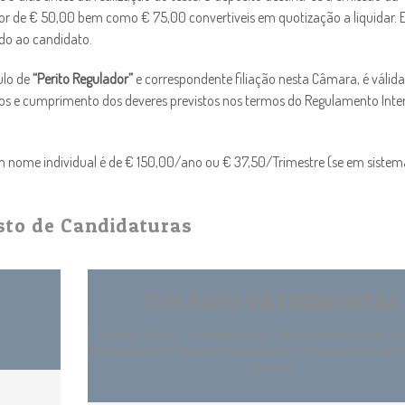
alor de € 50,00 bem como € 75,00 convertíveis em quotização a liquidar.
do ao candidato.
ulo de
“Perito Regulador”
e correspondente filiação nesta Câmara, é válida
eitos e cumprimento dos deveres previstos nos termos do Regulamento Inte
 em nome individual é de € 150,00/ano ou € 37,50/Trimestre (se em sistem
sto de Candidaturas
COLÉGIO PATRIMONIAL
Ramos Reais; Transportes / Mercadorias em Tr
Engenharia / Riscos Industriais; Perdas de Expl
Stocks