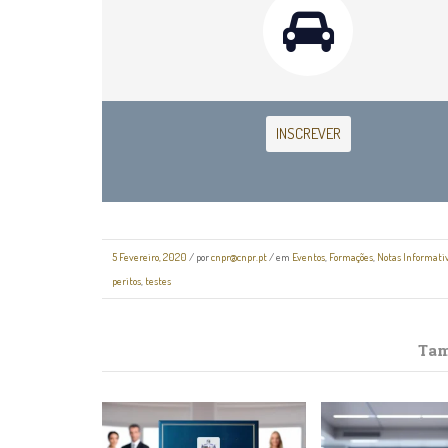
INSCREVER
5 Fevereiro, 2020
/
por
cnpr@cnpr.pt
/ em
Eventos
,
Formações
,
Notas Informati
peritos
,
testes
Tam