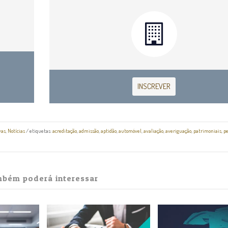
INSCREVER
vas
,
Notícias
/ etiquetas:
acreditação
,
admissão
,
aptidão
,
automóvel
,
avaliação
,
averiguação
,
patrimoniais
,
p
bém poderá interessar