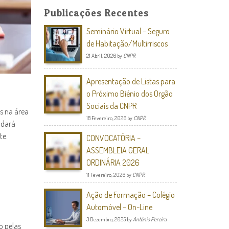
Publicações Recentes
Seminário Virtual – Seguro
de Habitação/Multirriscos
21 Abril, 2026
by
CNPR
Apresentação de Listas para
o Próximo Biénio dos Orgão
Sociais da CNPR
s na área
18 Fevereiro, 2026
by
CNPR
 dará
te.
CONVOCATÓRIA –
ASSEMBLEIA GERAL
ORDINÁRIA 2026
11 Fevereiro, 2026
by
CNPR
Ação de Formação – Colégio
Automóvel – On-Line
3 Dezembro, 2025
by
António Pereira
o pelas