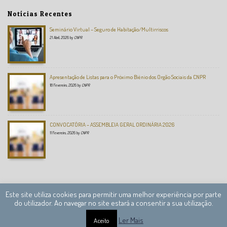
Notícias Recentes
Seminário Virtual – Seguro de Habitação/Multirriscos
21 Abril, 2026
by
CNPR
Apresentação de Listas para o Próximo Biénio dos Orgão Sociais da CNPR
18 Fevereiro, 2026
by
CNPR
CONVOCATÓRIA – ASSEMBLEIA GERAL ORDINÁRIA 2026
11 Fevereiro, 2026
by
CNPR
Este site utiliza cookies para permitir uma melhor experiência por parte
do utilizador. Ao navegar no site estará a consentir a sua utilização.
Câmara Nacional de Peritos Reguladores © 2013 – 2020 Todos os direitos reservados.
Ler Mais
Aceito