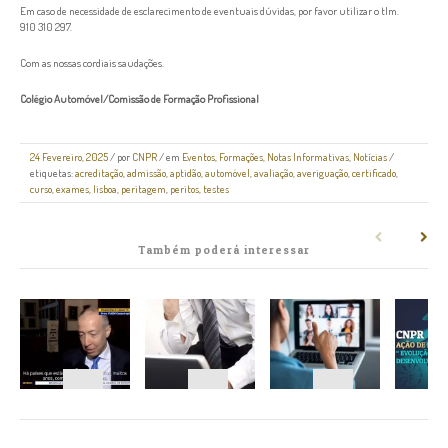
Em caso de necessidade de esclarecimento de eventuais dúvidas, por favor utilizar o tlm.
910 310 297.
Com as nossas cordiais saudações.
Colégio Automóvel/Comissão de Formação Profissional
24 Fevereiro, 2025
/
por
CNPR
/ em
Eventos
,
Formações
,
Notas Informativas
,
Notícias
/
etiquetas:
acreditação
,
admissão
,
aptidão
,
automóvel
,
avaliação
,
averiguação
,
certificado
,
curso
,
exames
,
lisboa
,
peritagem
,
peritos
,
testes
Também poderá interessar
NAVEGAÇÃO