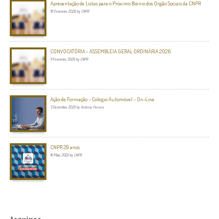
Apresentação de Listas para o Próximo Biénio dos Orgão Sociais da CNPR
18 Fevereiro, 2026
by
CNPR
CONVOCATÓRIA – ASSEMBLEIA GERAL ORDINÁRIA 2026
11 Fevereiro, 2026
by
CNPR
Ação de Formação – Colégio Automóvel – On-Line
3 Dezembro, 2025
by
António Pereira
CNPR 29 anos
16 Maio, 2025
by
CNPR
Arquivos