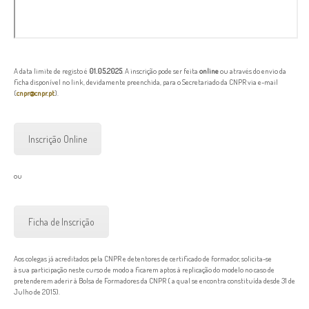
A data limite de registo é
01.05.2025
. A inscrição pode ser feita
online
ou através do envio da
ficha disponível no link, devidamente preenchida, para o Secretariado da CNPR via e-mail
(
cnpr@cnpr.pt
).
Inscrição Online
ou
Ficha de Inscrição
Aos colegas já acreditados pela CNPR e detentores de certificado de formador, solicita-se
à sua participação neste curso de modo a ficarem aptos à replicação do modelo no caso de
pretenderem aderir à Bolsa de Formadores da CNPR ( a qual se encontra constituída desde 31 de
Julho de 2015).