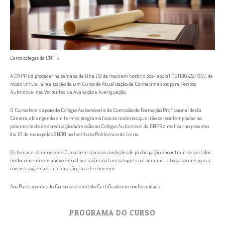
Caros colegas da CNPR,
A CNPR irá proceder na semana de 05 a 09 de maio em horário pós-laboral (19H30-22H30), de
modo virtual, à realização de um Curso de Atualização de Conhecimentos para Peritos
Automóvel nas Vertentes da Avaliação e Averiguação.
O Curso tem o apoio do Colégio Automóvel e da Comissão de Formação Profissional desta
Câmara, abrangendo em termos programáticos as matérias que irão ser contempladas no
próximo teste de acreditação/admissão ao Colégio Automóvel da CNPR a realizar no próximo
dia 10 de maio pelas 9H30 no Instituto Politécnico de Leiria.
Os temas e conteúdos do Curso bem como as condições de participação encontram-se vertidos
no documento em anexo o qual por razões natureza logística e administrativa assume para a
concretização da sua realização, caracter oneroso.
Aos Participantes do Curso será emitido Certificado em conformidade.
PROGRAMA DO CURSO