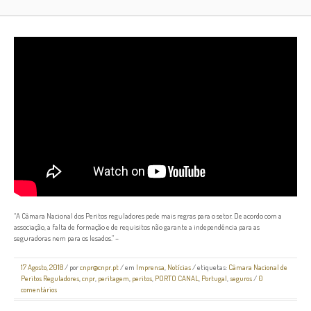
“A Câmara Nacional dos Peritos reguladores pede mais regras para o setor. De acordo com a
associação, a falta de formação e de requisitos não garante a independência para as
seguradoras nem para os lesados.” –
17 Agosto, 2018
/
por
cnpr@cnpr.pt
/ em
Imprensa
,
Notícias
/ etiquetas:
Câmara Nacional de
Peritos Reguladores
,
cnpr
,
peritagem
,
peritos
,
PORTO CANAL
,
Portugal
,
seguros
/
0
comentários