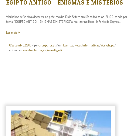
EGIPTO ANTIGO – ENIGMAS E MISTÉRIOS
Workshop de Verão a decorrer no próximo dia 19 de Setembro (Sábado) pelas 17H00, tendo por
tema “ EGIPTO ANTIGO – ENIGMAS E MISTÉRIOS” a realizar no Hotel Infante de Sagres...
Ler mais
6 Setembro, 2015
/
por
cnpr@cnpr.pt
/ em
Eventos
,
Notas Informativas
,
Workshops
/
etiquetas:
eventos
,
formação
,
investigação