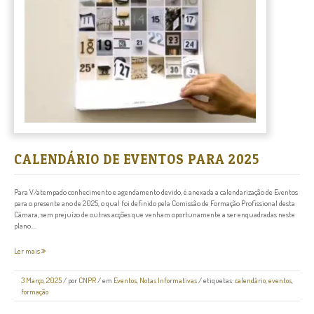
CALENDÁRIO DE EVENTOS PARA 2025
Para V/atempado conhecimento e agendamento devido, é anexada a calendarização de Eventos
para o presente ano de 2025, o qual foi definido pela Comissão de Formação Profissional desta
Câmara, sem prejuízo de outras acções que venham oportunamente a ser enquadradas neste
plano....
Ler mais
3 Março, 2025
/
por
CNPR
/ em
Eventos
,
Notas Informativas
/ etiquetas:
calendário
,
eventos
,
formação