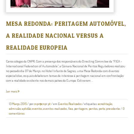
MESA REDONDA: PERITAGEM AUTOMÓVEL,
A REALIDADE NACIONAL VERSUS A
REALIDADE EUROPEIA
Caros colegas da CNPR, Com a presença dos responsáveis do Directing Commitee da “FIEA –
International Federation of Automobile”, a Câmara Nacional de Peritos Reguladores realizou
no passado dia 07 de Março, no Hotel Infante de Sagres, uma Mesa Redonda com diversos
especialistas, os quais debateram temas de interesse à peritagem nacional em confrontação
com a realidade existente nos demais países da Europa. Estiveram ...
Ler mais
13 Março, 2015
/
por
cnpr@cnpr.pt
/ em
Eventos Realizados
/ etiquetas:
acreditação
,
admissão
,
aptidão
,
eventos
,
eventos-realizados
,
fiea
,
peritagem
,
peritos
,
porto
,
presidente
/
0
comentários