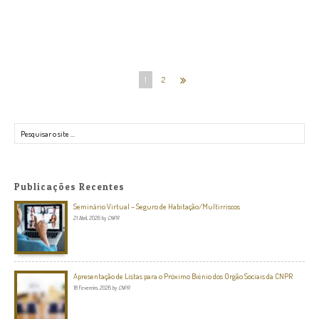
1
2
Pesquisar
Publicações Recentes
Seminário Virtual – Seguro de Habitação/Multirriscos
21 Abril, 2026
by
CNPR
Apresentação de Listas para o Próximo Biénio dos Orgão Sociais da CNPR
18 Fevereiro, 2026
by
CNPR