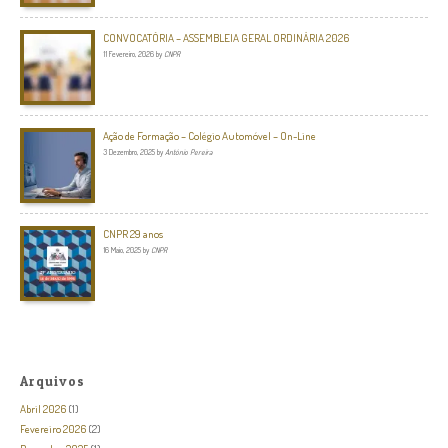
CONVOCATÓRIA – ASSEMBLEIA GERAL ORDINÁRIA 2026
11 Fevereiro, 2026
by
CNPR
Ação de Formação – Colégio Automóvel – On-Line
3 Dezembro, 2025
by
António Pereira
CNPR 29 anos
16 Maio, 2025
by
CNPR
Arquivos
Abril 2026
(1)
Fevereiro 2026
(2)