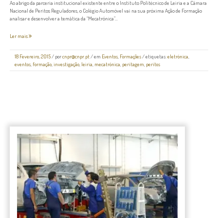
Ao abrigo da parceria institucional existente entre o Instituto Politécnico de Leiria e a Câmara
Nacional de Peritos Reguladores, o Colégio Automóvel vai na sua próxima Ação de Formação
analisar e desenvolver a temática da “Mecatrónica”...
Ler mais
18 Fevereiro, 2015
/
por
cnpr@cnpr.pt
/ em
Eventos
,
Formações
/ etiquetas:
eletrónica
,
eventos
,
formação
,
investigação
,
leiria
,
mecatrónica
,
peritagem
,
peritos