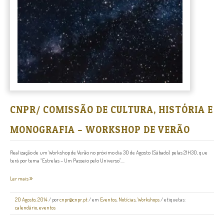
CNPR/ COMISSÃO DE CULTURA, HISTÓRIA E
MONOGRAFIA – WORKSHOP DE VERÃO
Realização de um Workshop de Verão no próximo dia 30 de Agosto (Sábado) pelas 21H30, que
terá por tema “Estrelas – Um Passeio pelo Universo”....
Ler mais
20 Agosto, 2014
/
por
cnpr@cnpr.pt
/ em
Eventos
,
Notícias
,
Workshops
/ etiquetas:
calendário
,
eventos