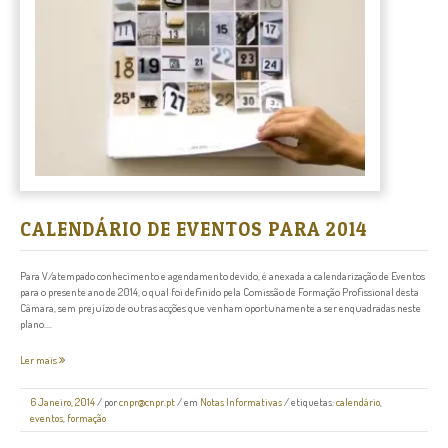
CALENDÁRIO DE EVENTOS PARA 2014
Para V/atempado conhecimento e agendamento devido, é anexada a calendarização de Eventos
para o presente ano de 2014, o qual foi definido pela Comissão de Formação Profissional desta
Câmara, sem prejuízo de outras acções que venham oportunamente a ser enquadradas neste
plano....
Ler mais
6 Janeiro, 2014
/
por
cnpr@cnpr.pt
/ em
Notas Informativas
/ etiquetas:
calendário
,
eventos
,
formação