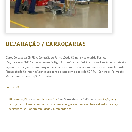
REPARAÇÃO / CARROÇARIAS
Caros Colegas da CNPR, A Comissão de Formação da Câmara Nacional de Peritos
Reguladores/CNPR, através do seu Colégio Automóvel deu início no passado mês de Janeiro às
ações de formação mensais programadas para o ano de 2015, dedicando este evento ao tema da “
Reparação de Carroçarias”, contando para o efeito com o apoio do CEPRA – Centro de Formação
Profissional da Reparação Automóvel. ...
Ler mais
6 Fevereiro, 2015
/
por
António Pereira
/ em
Sem categoria
/ etiquetas:
avaliação
,
braga
,
carroçarias
,
colisão
,
danos
,
danos materiais
,
energia
,
eventos
,
eventos-realizados
,
formação
,
peritagem
,
peritos
,
sinistralidade
/
0 comentários