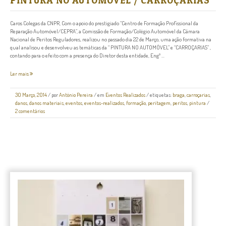
PINTURA NO AUTOMÓVEL / CARROÇARIAS
Caros Colegas da CNPR, Com o apoio do prestigiado “Centro de Formação Profissional da
Reparação Automóvel/CEPRA”, a Comissão de Formação/Colégio Automóvel da Câmara
Nacional de Peritos Reguladores, realizou no passado dia 22 de Março, uma ação formativa na
qual analisou e desenvolveu as temáticas da “ PINTURA NO AUTOMÓVEL” e “CARROÇARIAS” ,
contando para o efeito com a presença do Diretor desta entidade, Engº ...
Ler mais
30 Março, 2014
/
por
António Pereira
/ em
Eventos Realizados
/ etiquetas:
braga
,
carroçarias
,
danos
,
danos materiais
,
eventos
,
eventos-realizados
,
formação
,
peritagem
,
peritos
,
pintura
/
2 comentários