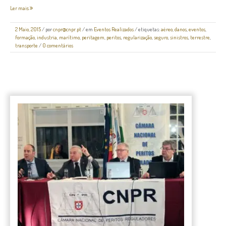
Ler mais
2 Maio, 2015
/
por
cnpr@cnpr.pt
/ em
Eventos Realizados
/ etiquetas:
aéreo
,
danos
,
eventos
,
formação
,
industria
,
marítimo
,
peritagem
,
peritos
,
regularização
,
seguro
,
sinistros
,
terrestre
,
transporte
/
0 comentários