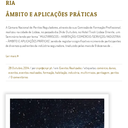
RIA
ÂMBITO E APLICAÇÕES PRÁTICAS
A Câmara Nacional de Peritos Reguladores, através da sua Comissão de Formação Profissional,
realizou na cidade de Lisboa, no passado dia 24 de Outubro, no Hotel Tivoli Lisboa Oriente, um
Seminário tendo por tema “ MULTIRRISCOS – HABITAÇÃO/COMÉRCIO/SERVIÇOS/INDÚSTRIA
– ÂMBITO E APLICAÇÕES PRÁTICAS”, sendo de registar o significativo número de participantes
de diversos quadrantes da indústria seguradora, traduzido pelas mais de 9 dezenas de ...
Ler mais
28 Outubro, 2014
/
por
cnpr@cnpr.pt
/ em
Eventos Realizados
/ etiquetas:
comércio
,
danos
,
eventos
,
eventos-realizados
,
formação
,
habitação
,
industria
,
multirriscos
,
peritagem
,
peritos
/
0 comentários