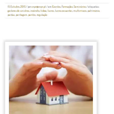
15 Outubro, 2015
/
por
cnpr@cnpr.pt
/ em
Eventos
,
Formações
,
Seminários
/ etiquetas:
gestores de sinistros
,
incêndio
,
lisboa
,
lucros
,
lucros cessantes
,
multirriscos
,
património
,
perdas
,
peritagem
,
peritos
,
regulação