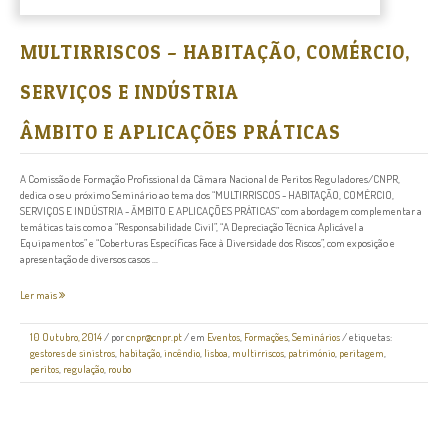
MULTIRRISCOS – HABITAÇÃO, COMÉRCIO,
SERVIÇOS E INDÚSTRIA
ÂMBITO E APLICAÇÕES PRÁTICAS
A Comissão de Formação Profissional da Câmara Nacional de Peritos Reguladores/CNPR,
dedica o seu próximo Seminário ao tema dos “MULTIRRISCOS - HABITAÇÃO, COMÉRCIO,
SERVIÇOS E INDÚSTRIA - ÂMBITO E APLICAÇÕES PRÁTICAS” com abordagem complementar a
temáticas tais como a “Responsabilidade Civil”, “A Depreciação Técnica Aplicável a
Equipamentos” e “Coberturas Específicas Face à Diversidade dos Riscos”, com exposição e
apresentação de diversos casos ...
Ler mais
10 Outubro, 2014
/
por
cnpr@cnpr.pt
/ em
Eventos
,
Formações
,
Seminários
/ etiquetas:
gestores de sinistros
,
habitação
,
incêndio
,
lisboa
,
multirriscos
,
património
,
peritagem
,
peritos
,
regulação
,
roubo