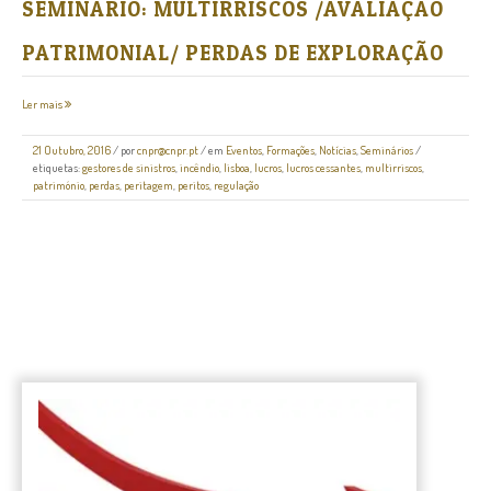
SEMINÁRIO: MULTIRRISCOS /AVALIAÇÃO
PATRIMONIAL/ PERDAS DE EXPLORAÇÃO
Ler mais
21 Outubro, 2016
/
por
cnpr@cnpr.pt
/ em
Eventos
,
Formações
,
Notícias
,
Seminários
/
etiquetas:
gestores de sinistros
,
incêndio
,
lisboa
,
lucros
,
lucros cessantes
,
multirriscos
,
património
,
perdas
,
peritagem
,
peritos
,
regulação