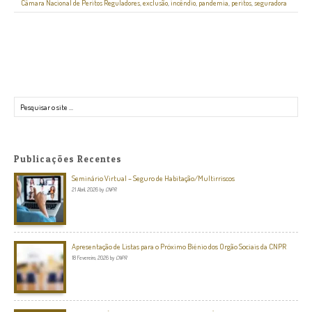
Câmara Nacional de Peritos Reguladores
,
exclusão
,
incêndio
,
pandemia
,
peritos
,
seguradora
Pesquisar
Publicações Recentes
Seminário Virtual – Seguro de Habitação/Multirriscos
21 Abril, 2026
by
CNPR
Apresentação de Listas para o Próximo Biénio dos Orgão Sociais da CNPR
18 Fevereiro, 2026
by
CNPR