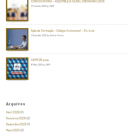
CONVOCATÓRIA – ASSEMBLEIA GERAL ORDINÁRIA 2026
11 Fevereiro, 2026
by
CNPR
Ação de Formação – Colégio Automóvel – On-Line
3 Dezembro, 2025
by
António Pereira
CNPR 29 anos
16 Maio, 2025
by
CNPR
Arquivos
Abril 2026
(1)
Fevereiro 2026
(2)
Dezembro 2025
(1)
Maio 2025
(2)