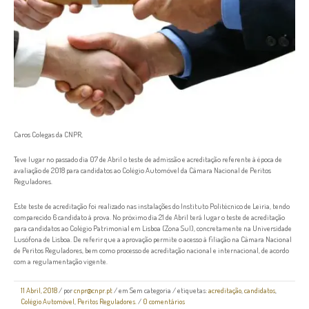
Caros Colegas da CNPR,
Teve lugar no passado dia 07 de Abril o teste de admissão e acreditação referente à época de
avaliação de 2018 para candidatos ao Colégio Automóvel da Câmara Nacional de Peritos
Reguladores.
Este teste de acreditação foi realizado nas instalações do Instituto Politécnico de Leiria, tendo
comparecido 6 candidato à prova. No próximo dia 21 de Abril terá lugar o teste de acreditação
para candidatos ao Colégio Patrimonial em Lisboa (Zona Sul), concretamente na Universidade
Lusófona de Lisboa. De referir que a aprovação permite o acesso à filiação na Câmara Nacional
de Peritos Reguladores, bem como processo de acreditação nacional e internacional, de acordo
com a regulamentação vigente.
11 Abril, 2018
/
por
cnpr@cnpr.pt
/ em
Sem categoria
/ etiquetas:
acreditação
,
candidatos
,
Colégio Automóvel
,
Peritos Reguladores.
/
0 comentários