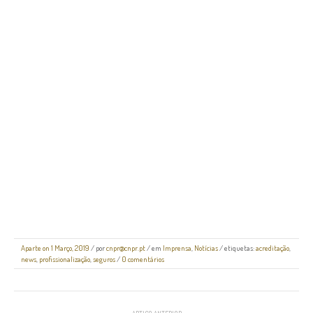
Aparte on 1 Março, 2019
/
por
cnpr@cnpr.pt
/ em
Imprensa
,
Notícias
/ etiquetas:
acreditação
,
news
,
profissionalização
,
seguros
/
0 comentários
NAVEGAÇÃO