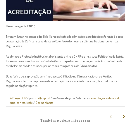
Caros Colegas da CNPR,
Tiveram lugar no passado dia 11 de Março os testes de admissão e acreditação referente à época
de avaliação de 2017 para candidatos ao Colégio Automóvel da Câmara Nacional de Peritos
Reguladores.
Ao abrigo do Protocolo Institucional existente entre a CNPR e o Instituto Politécnico de Leiria,
foram as provas realizadas nas instalações do Departamento de Engenharia Automóvel deste
estabelecimento de ensino superior, com a comparência de 23 candidatos.
De referir que a aprovação permite o acesso à filiação na Câmara Nacional de Peritos
Reguladores, bem como processo de acreditação nacional e internacional, de acordo com a
regulamentação vigente.
24 Março, 2017
/
por
cnpr@cnpr.pt
/ em
Sem categoria
/ etiquetas:
acreditação
,
automóvel
,
leiria
,
peritos
,
teste
/
0 comentários
Também poderá interessar