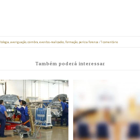
tologia
,
averiguação
,
coimbra
,
eventos-realizados
,
formação
,
perícia forense
/
1 comentário
Também poderá interessar