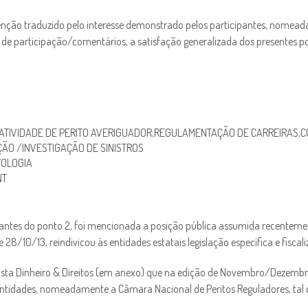
rvenção traduzido pelo interesse demonstrado pelos participantes, nome
s de participação/comentários, a satisfação generalizada dos presentes 
 ATIVIDADE DE PERITO AVERIGUADOR;REGULAMENTAÇÃO DE CARREIRAS;
ÃO /INVESTIGAÇÃO DE SINISTROS
TOLOGIA
NT
tantes do ponto 2, foi mencionada a posição pública assumida recenteme
/10/13, reindivicou às entidades estatais legislação específica e fiscal
evista Dinheiro & Direitos (em anexo) que na edição de Novembro/Deze
entidades, nomeadamente a Câmara Nacional de Peritos Reguladores, ta