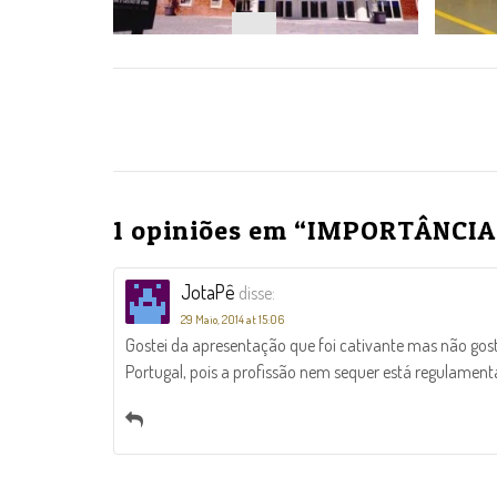
NAVEGAÇÃO
1 opiniões em “
IMPORTÂNCIA 
JotaPê
disse:
29 Maio, 2014 at 15:06
Gostei da apresentação que foi cativante mas não gost
Portugal, pois a profissão nem sequer está regulame