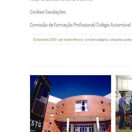
Cordiais Saudações,
Comissão de Formação Profissional/Colégio Automóvel
10 Dezembro, 2013
/
por
António Pereira
/ em
Sem categoria
/ etiquetas:
aciden