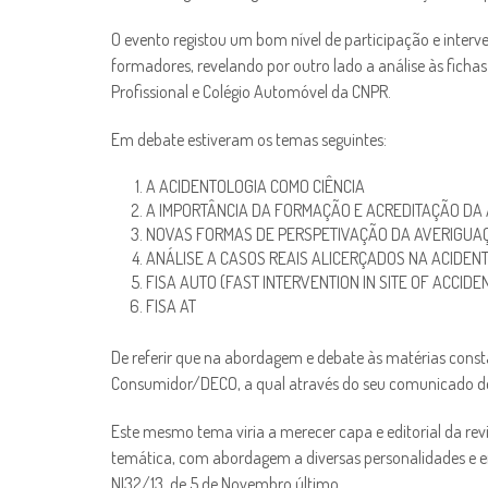
O evento registou um bom nível de participação e inte
formadores, revelando por outro lado a análise às ficha
Profissional e Colégio Automóvel da CNPR.
Em debate estiveram os temas seguintes:
A ACIDENTOLOGIA COMO CIÊNCIA
A IMPORTÂNCIA DA FORMAÇÃO E ACREDITAÇÃO DA
NOVAS FORMAS DE PERSPETIVAÇÃO DA AVERIGUAÇ
ANÁLISE A CASOS REAIS ALICERÇADOS NA ACIDEN
FISA AUTO (FAST INTERVENTION IN SITE OF ACCIDE
FISA AT
De referir que na abordagem e debate às matérias cons
Consumidor/DECO, a qual através do seu comunicado de 28
Este mesmo tema viria a merecer capa e editorial da r
temática, com abordagem a diversas personalidades e 
NI32/13, de 5 de Novembro último.