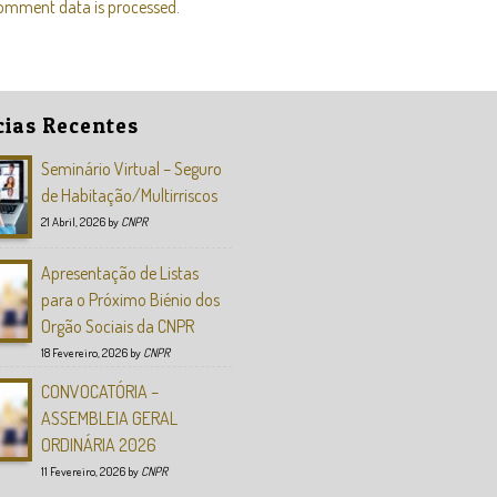
omment data is processed.
cias Recentes
Seminário Virtual – Seguro
de Habitação/Multirriscos
21 Abril, 2026
by
CNPR
Apresentação de Listas
para o Próximo Biénio dos
Orgão Sociais da CNPR
18 Fevereiro, 2026
by
CNPR
CONVOCATÓRIA –
ASSEMBLEIA GERAL
ORDINÁRIA 2026
11 Fevereiro, 2026
by
CNPR