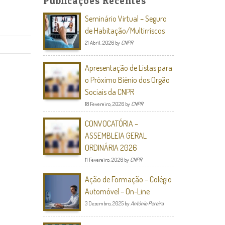
Publicações Recentes
Seminário Virtual – Seguro
de Habitação/Multirriscos
21 Abril, 2026
by
CNPR
Apresentação de Listas para
o Próximo Biénio dos Orgão
Sociais da CNPR
18 Fevereiro, 2026
by
CNPR
CONVOCATÓRIA –
ASSEMBLEIA GERAL
ORDINÁRIA 2026
11 Fevereiro, 2026
by
CNPR
Ação de Formação – Colégio
Automóvel – On-Line
3 Dezembro, 2025
by
António Pereira