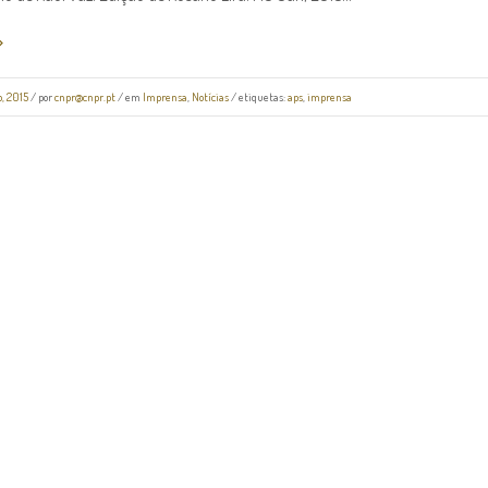
o, 2015
/
por
cnpr@cnpr.pt
/ em
Imprensa
,
Notícias
/ etiquetas:
aps
,
imprensa