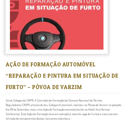
AÇÃO DE FORMAÇÃO AUTOMÓVEL
“REPARAÇÃO E PINTURA EM SITUAÇÃO DE
FURTO” – PÓVOA DE VARZIM
Caros Colegas da CNPR, A Comissão de Formação da Câmara Nacional de Peritos
Reguladores/CNPR, através do seu Colégio Automóvel, realizou na Póvoa de Varzim no passado
dia 29 de Setembro, mais uma Ação de Formação concretamente no Hotel Axis Vermar
Conference. Esta Ação de Formação teve em atenção a recente vaga de furtos a viaturas com
retirada de componentes destas, tais como volantes e ...