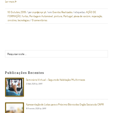
Ler mais
10 Outubro, 2019
/
por
cnpr@cnpr.pt
/ em
Eventos Realizados
/ etiquetas:
AÇÃO DE
FORMAÇÃO
,
furtos
,
Peritagem Automóvel
,
pintura
,
Portugal
,
póvoa de varzim
,
reparação
,
sinistros
,
tecnologias
/
0 comentários
Pesquisar
Publicações Recentes
Seminário Virtual – Seguro de Habitação/Multirriscos
21 Abril, 2026
by
CNPR
Apresentação de Listas para o Próximo Biénio dos Orgão Sociais da CNPR
18 Fevereiro, 2026
by
CNPR