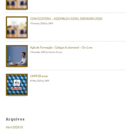
CONVOCATÓRIA – ASSEMBLEIA GERAL ORDINÁRIA 2026
11 Fevereiro, 2026
by
CNPR
Ação de Formação – Colégio Automóvel – On-Line
3 Dezembro, 2025
by
António Pereira
CNPR 29 anos
16 Maio, 2025
by
CNPR
Arquivos
Abril 2026
(1)