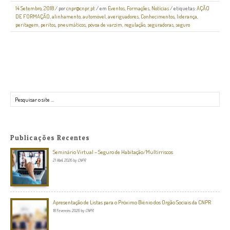
14 Setembro, 2018
/
por
cnpr@cnpr.pt
/ em
Eventos
,
Formações
,
Notícias
/ etiquetas:
AÇÃO
DE FORMAÇÃO
,
alinhamento
,
automóvel
,
averiguadores
,
Conhecimentos
,
liderança
,
peritagem
,
peritos
,
pneumáticos
,
póvoa de varzim
,
regulação
,
seguradoras
,
seguro
Pesquisar
Publicações Recentes
Seminário Virtual – Seguro de Habitação/Multirriscos
21 Abril, 2026
by
CNPR
Apresentação de Listas para o Próximo Biénio dos Orgão Sociais da CNPR
18 Fevereiro, 2026
by
CNPR