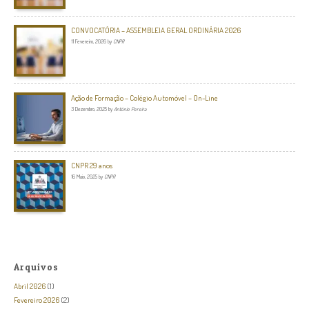
CONVOCATÓRIA – ASSEMBLEIA GERAL ORDINÁRIA 2026
11 Fevereiro, 2026
by
CNPR
Ação de Formação – Colégio Automóvel – On-Line
3 Dezembro, 2025
by
António Pereira
CNPR 29 anos
16 Maio, 2025
by
CNPR
Arquivos
Abril 2026
(1)
Fevereiro 2026
(2)