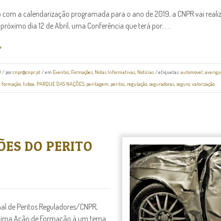
 com a calendarização programada para o ano de 2019, a CNPR vai reali
próximo dia 12 de Abril, uma Conferência que terá por......
9
/
por
cnpr@cnpr.pt
/ em
Eventos
,
Formações
,
Notas Informativas
,
Notícias
/ etiquetas:
automóvel
,
averigu
,
formação
,
lisboa
,
PARQUE DAS NAÇÕES
,
peritagem
,
peritos
,
regulação
,
seguradoras
,
seguro
,
valorização
ÕES DO PERITO
al de Peritos Reguladores/CNPR,
róxima Ação de Formação à um tema