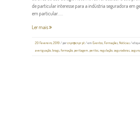
de particular interesse para a indústria seguradora em g
em particular......
Ler mais
20 Fevereiro, 2019
/
por
cnpr@cnpr.pt
/ em
Eventos
,
Formações
,
Notícias
/ etiqu
averiguação
,
brags
,
formação
,
peritagem
,
peritos
,
regulação
,
seguradoras
,
seguro