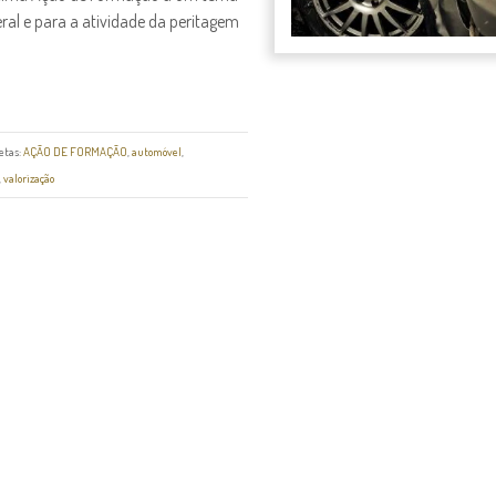
eral e para a atividade da peritagem
etas:
AÇÃO DE FORMAÇÃO
,
automóvel
,
,
valorização