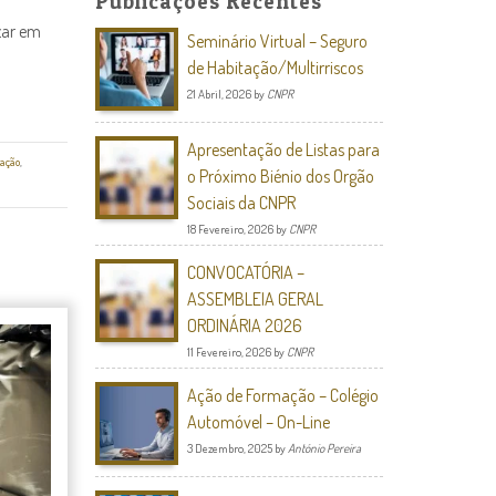
Publicações Recentes
zar em
Seminário Virtual – Seguro
de Habitação/Multirriscos
21 Abril, 2026
by
CNPR
Apresentação de Listas para
ação
,
o Próximo Biénio dos Orgão
Sociais da CNPR
18 Fevereiro, 2026
by
CNPR
CONVOCATÓRIA –
ASSEMBLEIA GERAL
ORDINÁRIA 2026
11 Fevereiro, 2026
by
CNPR
Ação de Formação – Colégio
Automóvel – On-Line
3 Dezembro, 2025
by
António Pereira