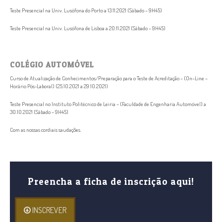
Teste Presencial na Univ. Lusófona do Porto a 13.11.2021 (Sábado – 9H45)
Teste Presencial na Univ. Lusófona de Lisboa a 20.11.2021 (Sábado – 9H45)
COLÉGIO AUTOMÓVEL
Curso de Atualização de Conhecimentos/Preparação para o Teste de Acreditação – (On–Line –
Horário Pós-Laboral) (25.10.2021 a 29.10.2021)
Teste Presencial no Instituto Politécnico de Leiria – (Faculdade de Engenharia Automóvel) a
30.10.2021 (Sábado – 9H45)
Com as nossas cordiais saudações.
Preencha a ficha de inscrição aqui!
INSCREVER