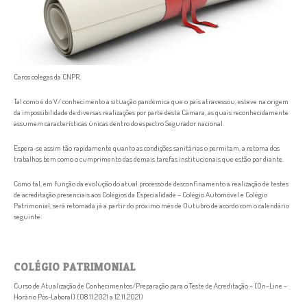
Caros colegas da CNPR,
Tal como é do V/ conhecimento a situação pandémica que o país atravessou, esteve na origem
da impossibilidade de diversas realizações por parte desta Câmara, as quais reconhecidamente
assumem características únicas dentro do espectro Segurador nacional.
Espera-se assim tão rapidamente quanto as condições sanitárias o permitam, a retoma dos
trabalhos bem como o cumprimento das demais tarefas institucionais que estão por diante.
Como tal, em função da evolução do atual processo de desconfinamento a realização de testes
de acreditação presenciais aos Colégios da Especialidade – Colégio Automóvel e Colégio
Patrimonial, será retomada já a partir do próximo mês de Outubro de acordo com o calendário
seguinte:
COLÉGIO PATRIMONIAL
Curso de Atualização de Conhecimentos/Preparação para o Teste de Acreditação – (On–Line –
Horário Pós-Laboral) (08.11.2021 a 12.11.2021)