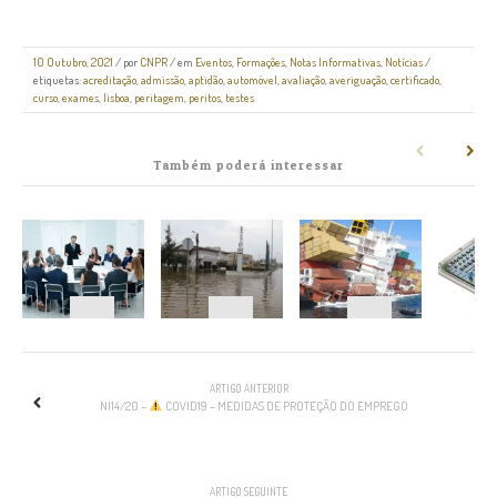
10 Outubro, 2021
/
por
CNPR
/ em
Eventos
,
Formações
,
Notas Informativas
,
Notícias
/
etiquetas:
acreditação
,
admissão
,
aptidão
,
automóvel
,
avaliação
,
averiguação
,
certificado
,
curso
,
exames
,
lisboa
,
peritagem
,
peritos
,
testes
Também poderá interessar
NAVEGAÇÃO
ARTIGO ANTERIOR
NI14/20 –
COVID19 – MEDIDAS DE PROTEÇÃO DO EMPREGO
ARTIGO SEGUINTE