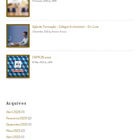
11 Fevereiro, 2026
by
CNPR
Ação de Formação – Colégio Automóvel – On-Line
3 Dezembro, 2025
by
António Pereira
CNPR 29 anos
16 Maio, 2025
by
CNPR
Arquivos
Abril 2026
(1)
Fevereiro 2026
(2)
Dezembro 2025
(1)
Maio 2025
(2)
Abril 2025
(1)