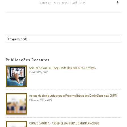
ÉPOCA ANUAL DE ACREDITAÇÃO 2021
Pesquisar
Publicações Recentes
Seminário Virtual – Seguro de Habitação/Multirriscos
21 Abril, 2026
by
CNPR
Apresentação de Listas para o Próximo Biénio dos Orgão Sociais da CNPR
18 Fevereiro, 2026
by
CNPR
CONVOCATÓRIA – ASSEMBLEIA GERAL ORDINÁRIA 2026