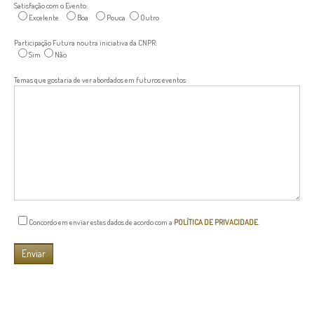
Satisfação com o Evento:
Excelente
Boa
Pouca
Outro
Participação Futura noutra iniciativa da CNPR:
Sim
Não
Temas que gostaria de ver abordados em futuros eventos:
Concordo em enviar estes dados de acordo com a
POLÍTICA DE PRIVACIDADE
.