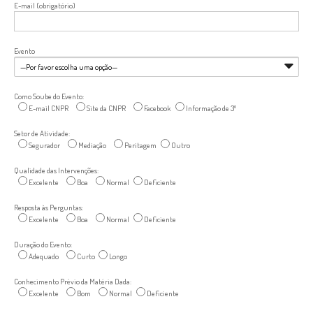
E-mail (obrigatório)
Evento
Como Soube do Evento:
E-mail CNPR
Site da CNPR
Facebook
Informação de 3º
Setor de Atividade:
Segurador
Mediação
Peritagem
Outro
Qualidade das Intervenções:
Excelente
Boa
Normal
Deficiente
Resposta às Perguntas:
Excelente
Boa
Normal
Deficiente
Duração do Evento:
Adequado
Curto
Longo
Conhecimento Prévio da Matéria Dada:
Excelente
Bom
Normal
Deficiente