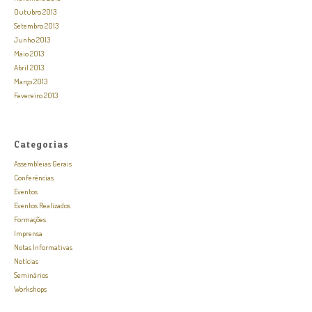
Outubro 2013
Setembro 2013
Junho 2013
Maio 2013
Abril 2013
Março 2013
Fevereiro 2013
Categorias
Assembleias Gerais
Conferências
Eventos
Eventos Realizados
Formações
Imprensa
Notas Informativas
Notícias
Seminários
Workshops