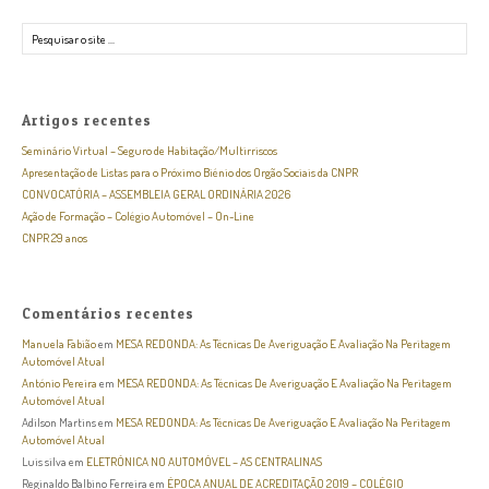
Pesquisar
Artigos recentes
Seminário Virtual – Seguro de Habitação/Multirriscos
Apresentação de Listas para o Próximo Biénio dos Orgão Sociais da CNPR
CONVOCATÓRIA – ASSEMBLEIA GERAL ORDINÁRIA 2026
Ação de Formação – Colégio Automóvel – On-Line
CNPR 29 anos
Comentários recentes
Manuela Fabião
em
MESA REDONDA: As Técnicas De Averiguação E Avaliação Na Peritagem
Automóvel Atual
António Pereira
em
MESA REDONDA: As Técnicas De Averiguação E Avaliação Na Peritagem
Automóvel Atual
Adilson Martins
em
MESA REDONDA: As Técnicas De Averiguação E Avaliação Na Peritagem
Automóvel Atual
Luis silva
em
ELETRÓNICA NO AUTOMÓVEL – AS CENTRALINAS
Reginaldo Balbino Ferreira
em
ÉPOCA ANUAL DE ACREDITAÇÃO 2019 – COLÉGIO