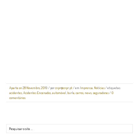
Aparte on 28 Novembro, 2019
/
por
cnpr@cnpr.pt
/ em
Imprensa
,
Notícias
/ etiquetas:
acidentes
,
Acidentes Encenados
,
automóvel
,
burla
,
carros
,
news
,
seguradoras
/
0
comentários
Pesquisar