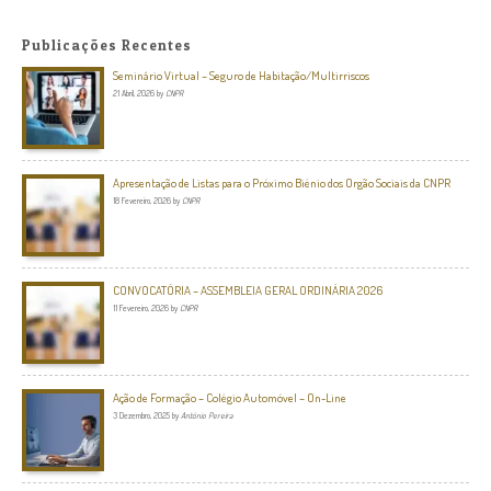
Publicações Recentes
Seminário Virtual – Seguro de Habitação/Multirriscos
21 Abril, 2026
by
CNPR
Apresentação de Listas para o Próximo Biénio dos Orgão Sociais da CNPR
18 Fevereiro, 2026
by
CNPR
CONVOCATÓRIA – ASSEMBLEIA GERAL ORDINÁRIA 2026
11 Fevereiro, 2026
by
CNPR
Ação de Formação – Colégio Automóvel – On-Line
3 Dezembro, 2025
by
António Pereira