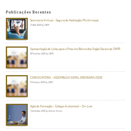
Publicações Recentes
Seminário Virtual – Seguro de Habitação/Multirriscos
21 Abril, 2026
by
CNPR
Apresentação de Listas para o Próximo Biénio dos Orgão Sociais da CNPR
18 Fevereiro, 2026
by
CNPR
CONVOCATÓRIA – ASSEMBLEIA GERAL ORDINÁRIA 2026
11 Fevereiro, 2026
by
CNPR
Ação de Formação – Colégio Automóvel – On-Line
3 Dezembro, 2025
by
António Pereira