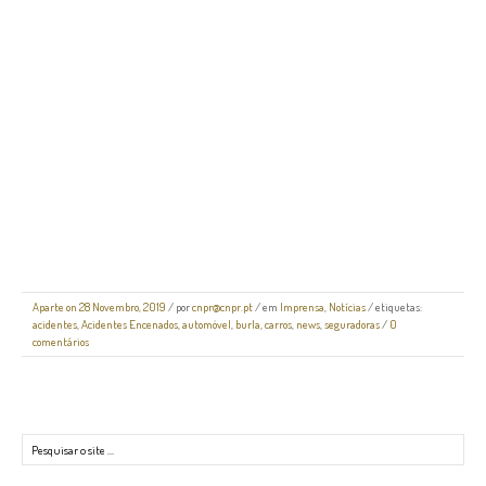
Aparte on 28 Novembro, 2019
/
por
cnpr@cnpr.pt
/ em
Imprensa
,
Notícias
/ etiquetas:
acidentes
,
Acidentes Encenados
,
automóvel
,
burla
,
carros
,
news
,
seguradoras
/
0
comentários
Pesquisar