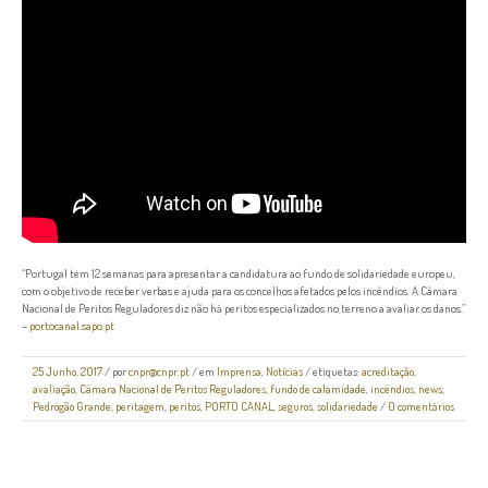
“Portugal tem 12 semanas para apresentar a candidatura ao fundo de solidariedade europeu,
com o objetivo de receber verbas e ajuda para os concelhos afetados pelos incêndios. A Câmara
Nacional de Peritos Reguladores diz não há peritos especializados no terreno a avaliar os danos.”
–
portocanal.sapo.pt
25 Junho, 2017
/
por
cnpr@cnpr.pt
/ em
Imprensa
,
Notícias
/ etiquetas:
acreditação
,
avaliação
,
Câmara Nacional de Peritos Reguladores
,
fundo de calamidade
,
incêndios
,
news
,
Pedrógão Grande
,
peritagem
,
peritos
,
PORTO CANAL
,
seguros
,
solidariedade
/
0 comentários