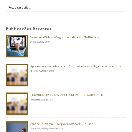
Pesquisar
Publicações Recentes
Seminário Virtual – Seguro de Habitação/Multirriscos
21 Abril, 2026
by
CNPR
Apresentação de Listas para o Próximo Biénio dos Orgão Sociais da CNPR
18 Fevereiro, 2026
by
CNPR
CONVOCATÓRIA – ASSEMBLEIA GERAL ORDINÁRIA 2026
11 Fevereiro, 2026
by
CNPR
Ação de Formação – Colégio Automóvel – On-Line
3 Dezembro, 2025
by
António Pereira